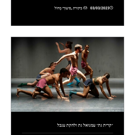
03/03/2023
ביקורת
,
סִיעוּרֵי מָחוֹל
״קרית גת״ עמנואל גת ולהקת ענבל