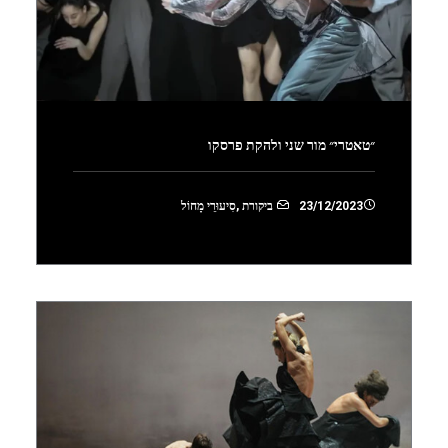
״טאטרי״ מור שני ולהקת פרסקו
23/12/2023
ביקורת
,
סִיעוּרֵי מָחוֹל