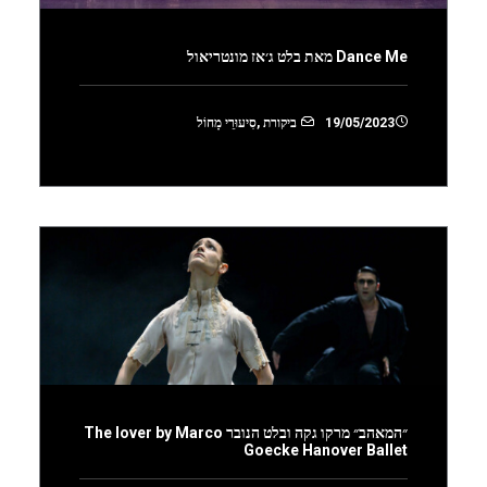
Dance Me מאת בלט ג׳אז מונטריאול
19/05/2023
ביקורת
,
סִיעוּרֵי מָחוֹל
״המאהב״ מרקו גקה ובלט הנובר The lover by Marco
Goecke Hanover Ballet