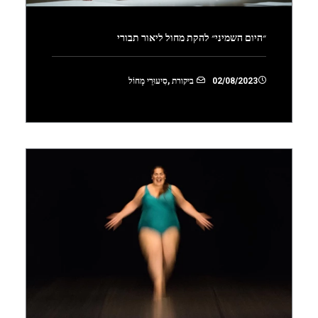
״היום השמיני״ להקת מחול ליאור תבורי
02/08/2023
ביקורת
,
סִיעוּרֵי מָחוֹל