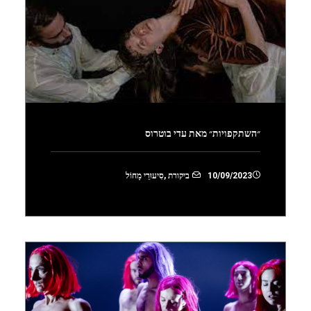
״השתקפויות״ מאת עדי בוטרוס
10/09/2023
ביקורת
,
סִיעוּרֵי מָחוֹל