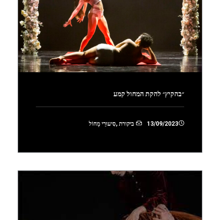
״בהקיץ״ להקת המחול קמע
13/09/2023
ביקורת
,
סִיעוּרֵי מָחוֹל