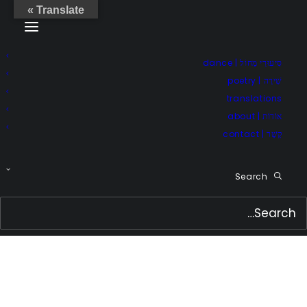
Translate »
סִיעוּרֵי מָחוֹל | dance
שִׁירָה | poetry
translations
אוֹדוֹת | about
קֶשֶׁר | contact
Search