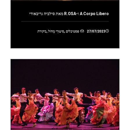
A Corpo Libero ו-R.OSA מאת סילביה גריבאודי
27/07/2023
פסטיבלים
,
סִיעוּרֵי מָחוֹל
,
ביקורת