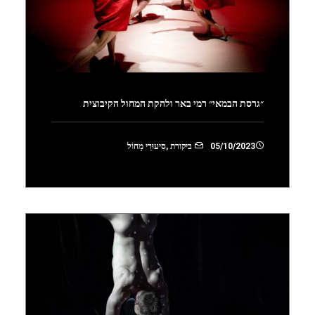
״גרסת הבמאי״ רמי באר ולהקת המחול הקיבוצית
05/10/2023
ביקורת
,
סִיעוּרֵי מָחוֹל