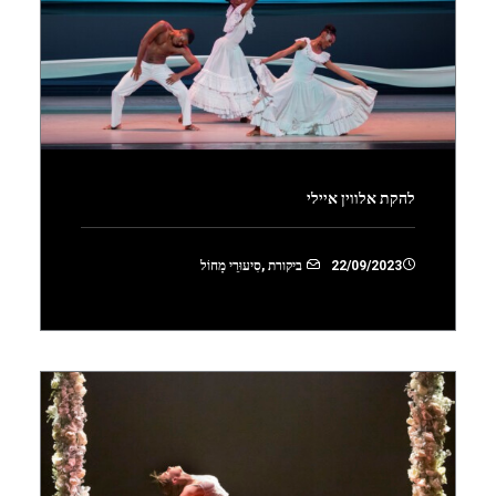
להקת אלווין איילי
22/09/2023
ביקורת
,
סִיעוּרֵי מָחוֹל