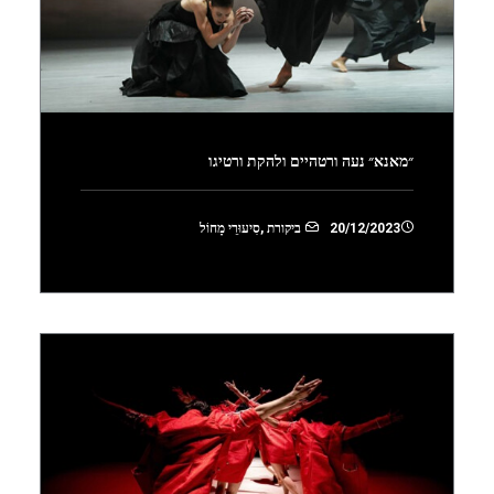
״מאנא״ נעה ורטהיים ולהקת ורטיגו
20/12/2023
ביקורת
,
סִיעוּרֵי מָחוֹל