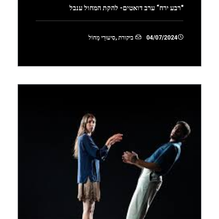
"רבע ירח“ ערב דואטים- להקת המחול ענבל
04/07/2024
ביקורת
,
סִיעוּרֵי מָחוֹל