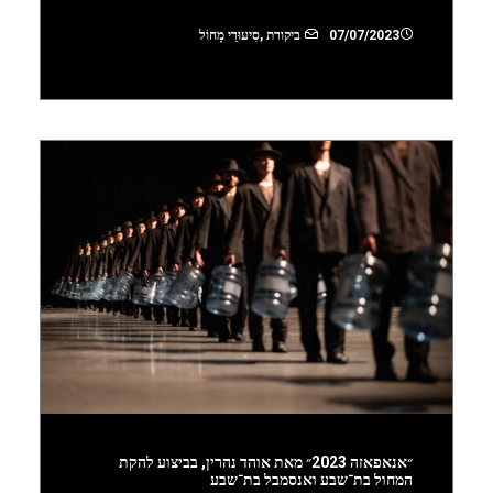
07/07/2023
ביקורת
,
סִיעוּרֵי מָחוֹל
״אנאפאזה 2023״ מאת אוהד נהרין, בביצוע להקת
המחול בת־שבע ואנסמבל בת־שבע