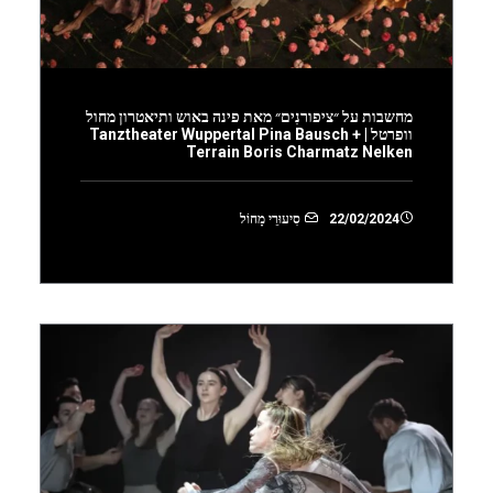
מחשבות על ״ציפורנִים״ מאת פינה באוש ותיאטרון מחול
וופרטל | Tanztheater Wuppertal Pina Bausch +
Terrain Boris Charmatz Nelken
22/02/2024
סִיעוּרֵי מָחוֹל