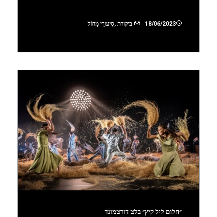
18/06/2023
ביקורת
,
סִיעוּרֵי מָחוֹל
״חלום ליל קיץ״ בלט דורטמונד