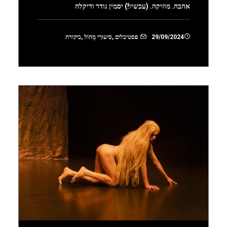
אהבה. מוזיקה. (עכשיו!) יסמין גודר ודיקלה
29/09/2024
פסטיבלים
,
סִיעוּרֵי מָחוֹל
,
ביקורת