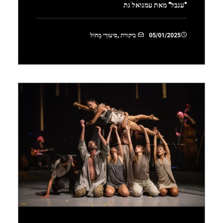
"ענבל" מאת עמנואל גת
05/01/2025
ביקורת
,
סִיעוּרֵי מָחוֹל