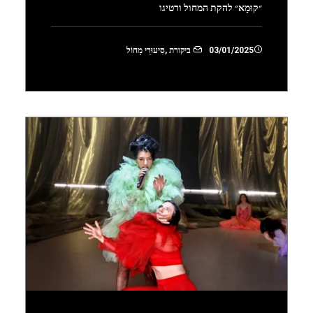
״קוּמָא״ להקת המחול ורטיגו
03/01/2025
ביקורת
,
סִיעוּרֵי מָחוֹל