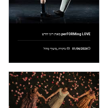
perFORMing LOVE מאת רוני חדש
01/06/2024
ביקורת
,
סִיעוּרֵי מָחוֹל