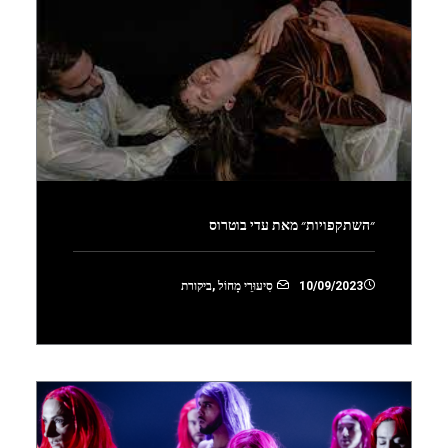
״השתקפויות״ מאת עדי בוטרוס
10/09/2023
סִיעוּרֵי מָחוֹל
,
ביקורת