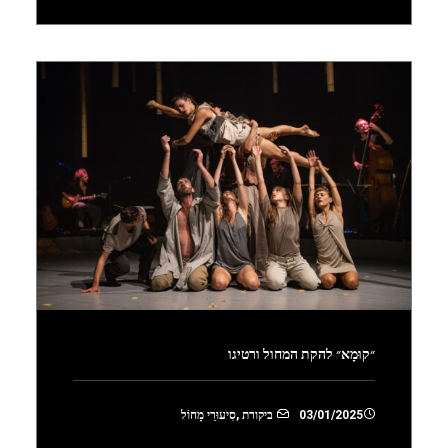
״קוּמָא״ להקת המחול ורטיגו
03/01/2025
ביקורת
,
סִיעוּרֵי מָחוֹל