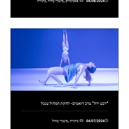
04/08/2024
פסטיבלים
,
סִיעוּרֵי מָחוֹל
,
ביקורת
"רבע ירח“ ערב דואטים- להקת המחול ענבל
04/07/2024
ביקורת
,
סִיעוּרֵי מָחוֹל