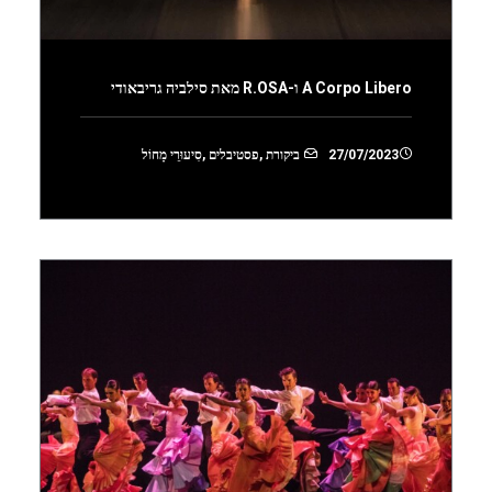
A Corpo Libero ו-R.OSA מאת סילביה גריבאודי
27/07/2023
ביקורת
,
פסטיבלים
,
סִיעוּרֵי מָחוֹל