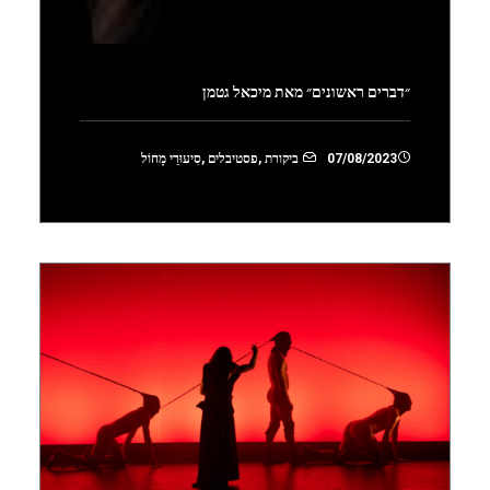
״דברים ראשונים״ מאת מיכאל גטמן
07/08/2023
ביקורת
,
פסטיבלים
,
סִיעוּרֵי מָחוֹל