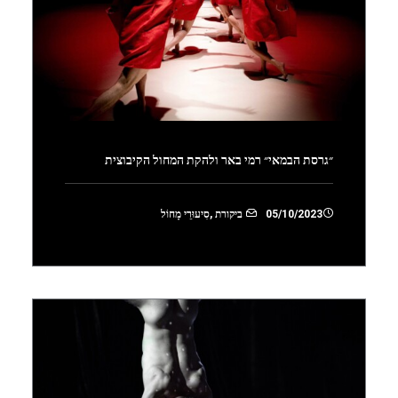
״גרסת הבמאי״ רמי באר ולהקת המחול הקיבוצית
05/10/2023
ביקורת
,
סִיעוּרֵי מָחוֹל