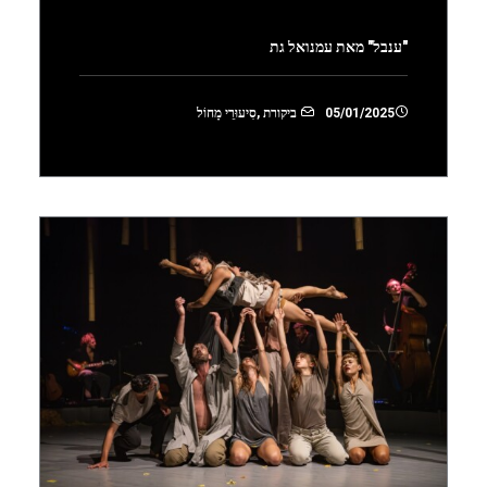
"ענבל" מאת עמנואל גת
05/01/2025
ביקורת
,
סִיעוּרֵי מָחוֹל