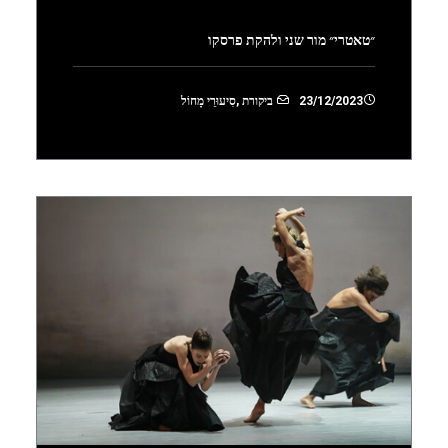
״טאטרי״ מור שני ולהקת פרסקו
23/12/2023
ביקורת
,
סִיעוּרֵי מָחוֹל