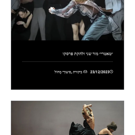
״טאטרי״ מור שני ולהקת פרסקו
23/12/2023
ביקורת
,
סִיעוּרֵי מָחוֹל