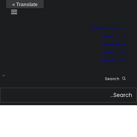
Translate »
סִיעוּרֵי מָחוֹל | dance
שִׁירָה | poetry
translations
אוֹדוֹת | about
קֶשֶׁר | contact
Search