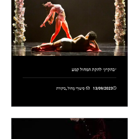
״בהקיץ״ להקת המחול קמע
13/09/2023
סִיעוּרֵי מָחוֹל
,
ביקורת