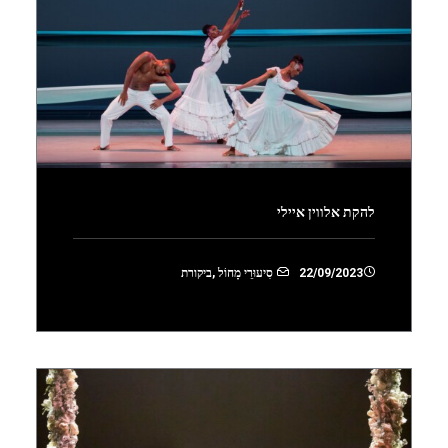
להקת אלווין איילי
22/09/2023
סִיעוּרֵי מָחוֹל
,
ביקורת