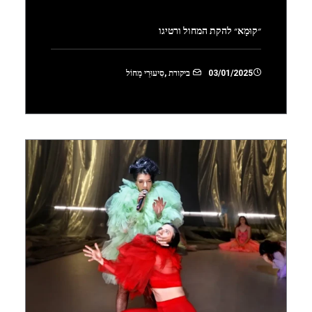
״קוּמָא״ להקת המחול ורטיגו
03/01/2025
ביקורת
,
סִיעוּרֵי מָחוֹל