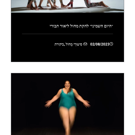
״היום השמיני״ להקת מחול ליאור תבורי
02/08/2023
סִיעוּרֵי מָחוֹל
,
ביקורת