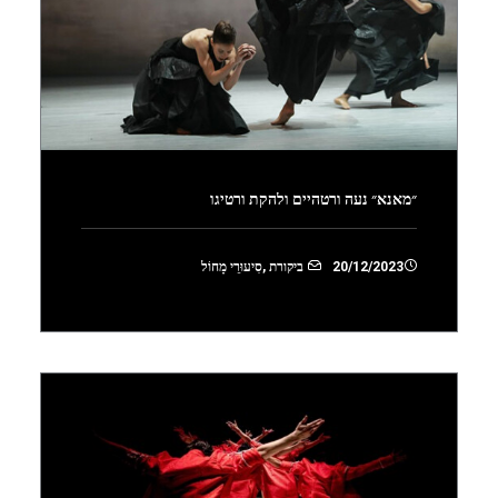
״מאנא״ נעה ורטהיים ולהקת ורטיגו
20/12/2023
ביקורת
,
סִיעוּרֵי מָחוֹל