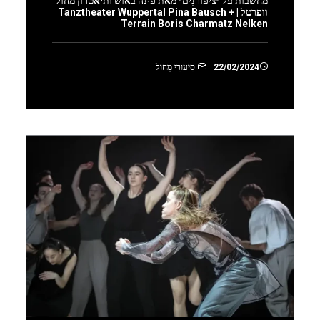
מחשבות על ״ציפורנִים״ מאת פינה באוש ותיאטרון מחול
וופרטל | Tanztheater Wuppertal Pina Bausch +
Terrain Boris Charmatz Nelken
22/02/2024
סִיעוּרֵי מָחוֹל