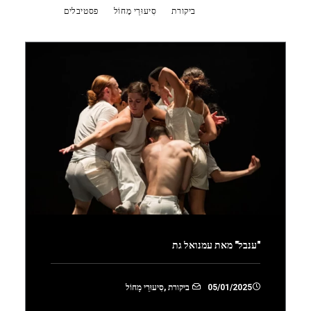
Show all
ביקורת
סִיעוּרֵי מָחוֹל
פסטיבלים
"ענבל" מאת עמנואל גת
05/01/2025
ביקורת
,
סִיעוּרֵי מָחוֹל