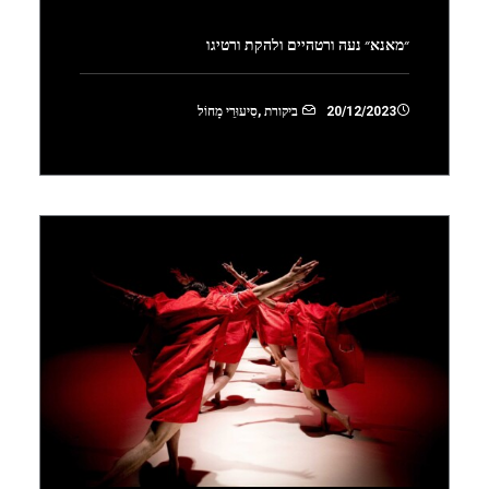
״מאנא״ נעה ורטהיים ולהקת ורטיגו
20/12/2023
ביקורת
,
סִיעוּרֵי מָחוֹל