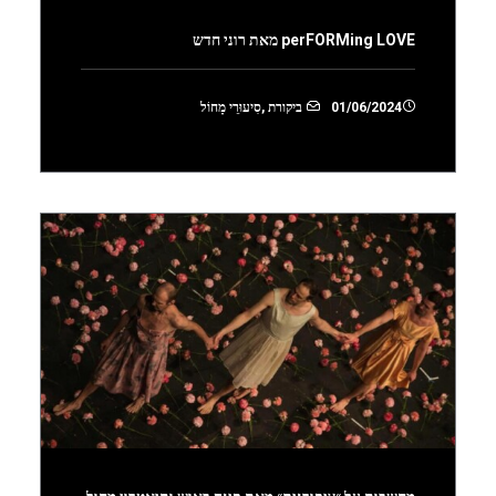
perFORMing LOVE מאת רוני חדש
01/06/2024
ביקורת
,
סִיעוּרֵי מָחוֹל