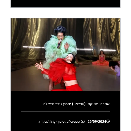
אהבה. מוזיקה. (עכשיו!) יסמין גודר ודיקלה
29/09/2024
פסטיבלים
,
סִיעוּרֵי מָחוֹל
,
ביקורת