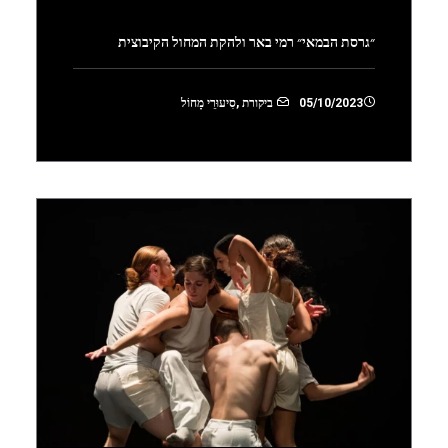
״גרסת הבמאי״ רמי באר ולהקת המחול הקיבוצית
05/10/2023
ביקורת
,
סִיעוּרֵי מָחוֹל