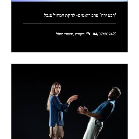
"רבע ירח“ ערב דואטים- להקת המחול ענבל
04/07/2024
ביקורת
,
סִיעוּרֵי מָחוֹל