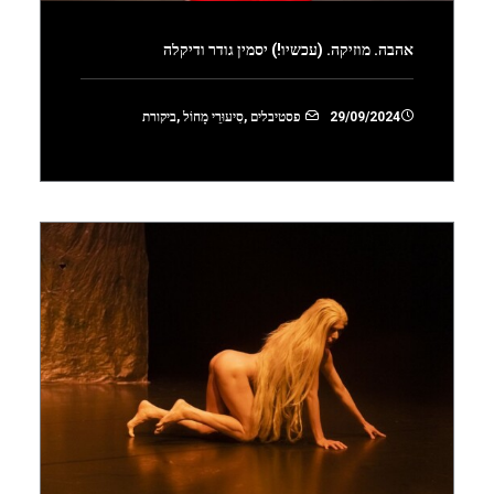
אהבה. מוזיקה. (עכשיו!) יסמין גודר ודיקלה
29/09/2024
פסטיבלים
,
סִיעוּרֵי מָחוֹל
,
ביקורת