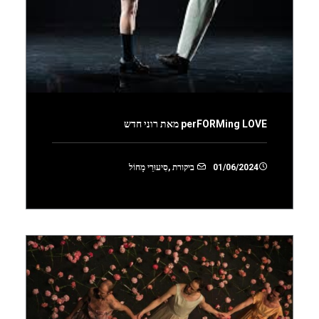
perFORMing LOVE מאת רוני חדש
01/06/2024
ביקורת
,
סִיעוּרֵי מָחוֹל