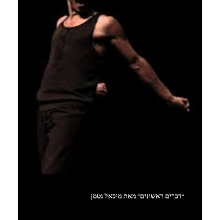
״דברים ראשונים״ מאת מיכאל גטמן