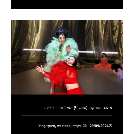
אהבה. מוזיקה. (עכשיו!) יסמין גודר ודיקלה
29/09/2024
ביקורת
,
פסטיבלים
,
סִיעוּרֵי מָחוֹל