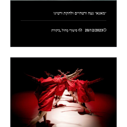
״מאנא״ נעה ורטהיים ולהקת ורטיגו
20/12/2023
סִיעוּרֵי מָחוֹל
,
ביקורת