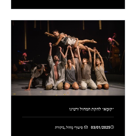
״קוּמָא״ להקת המחול ורטיגו
03/01/2025
סִיעוּרֵי מָחוֹל
,
ביקורת