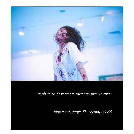
״לחם ושעשועים״ מאת ניב שינפלד ואורן לאור
27/03/2022
ביקורת
,
סִיעוּרֵי מָחוֹל