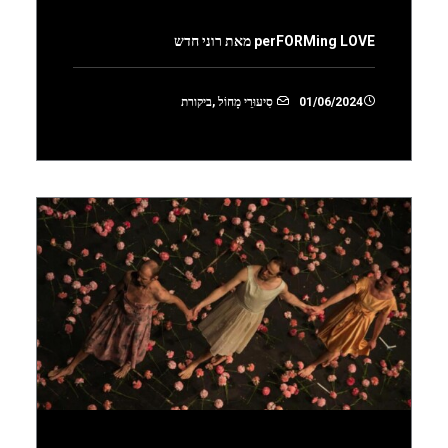
perFORMing LOVE מאת רוני חדש
01/06/2024
סִיעוּרֵי מָחוֹל
,
ביקורת