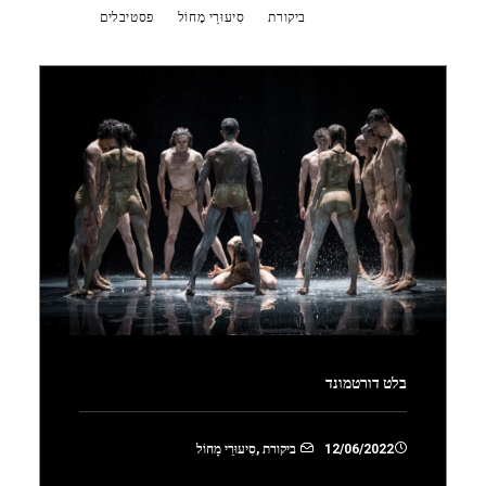
Show all
ביקורת
סִיעוּרֵי מָחוֹל
פסטיבלים
בלט דורטמונד
12/06/2022
ביקורת
,
סִיעוּרֵי מָחוֹל