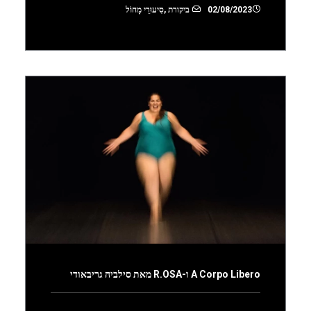
02/08/2023
ביקורת
,
סִיעוּרֵי מָחוֹל
A Corpo Libero ו-R.OSA מאת סילביה גריבאודי