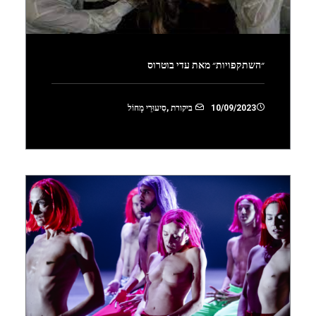
״השתקפויות״ מאת עדי בוטרוס
10/09/2023
ביקורת
,
סִיעוּרֵי מָחוֹל