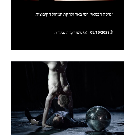
״גרסת הבמאי״ רמי באר ולהקת המחול הקיבוצית
05/10/2023
סִיעוּרֵי מָחוֹל
,
ביקורת