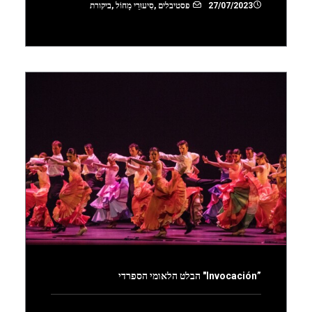
27/07/2023
פסטיבלים
,
סִיעוּרֵי מָחוֹל
,
ביקורת
”Invocación" הבלט הלאומי הספרדי