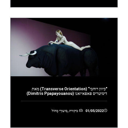
"כיוון רוחבי“ (Transverse Orientation) מאת
דימיטריס פאפאיואנו (Dimitris Ppapayouanou)
01/05/2022
ביקורת
,
סִיעוּרֵי מָחוֹל