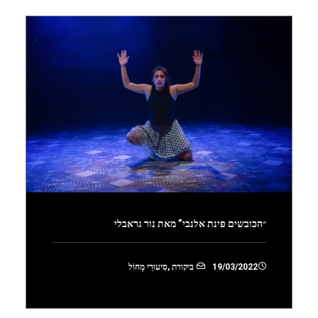
״הכובשים פינת אלנבי” מאת נור גראבלי
19/03/2022
ביקורת
,
סִיעוּרֵי מָחוֹל