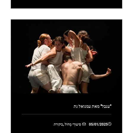
"ענבל" מאת עמנואל גת
05/01/2025
סִיעוּרֵי מָחוֹל
,
ביקורת