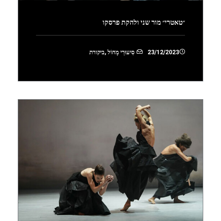
״טאטרי״ מור שני ולהקת פרסקו
23/12/2023
סִיעוּרֵי מָחוֹל
,
ביקורת