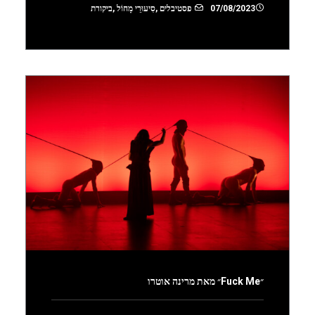
07/08/2023
פסטיבלים
,
סִיעוּרֵי מָחוֹל
,
ביקורת
״Fuck Me״ מאת מרינה אוטרו