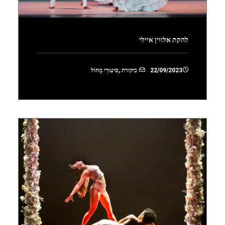
להקת אלווין איילי
22/09/2023
ביקורת
,
סִיעוּרֵי מָחוֹל