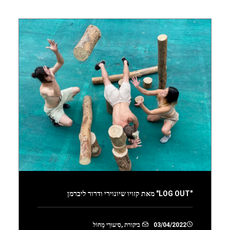
"LOG OUT" מאת קזויו שיונוירי ודרור ליברמן
03/04/2022
ביקורת
,
סִיעוּרֵי מָחוֹל