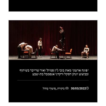
״פוגה ארגמן״ מאת בובי ג'ין סמית' ואור שרייבר בשיתוף
ובביצוע יונתן דסקל ורקדני אנסמבל בת-שבע
30/03/2022
ביקורת
,
סִיעוּרֵי מָחוֹל