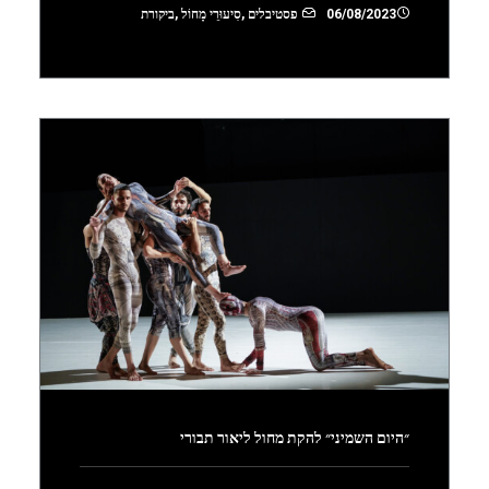
06/08/2023
פסטיבלים
,
סִיעוּרֵי מָחוֹל
,
ביקורת
״היום השמיני״ להקת מחול ליאור תבורי