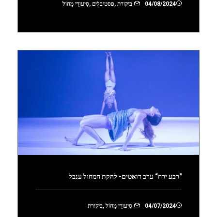
04/08/2024
ביקורת
,
פסטיבלים
,
סִיעוּרֵי מָחוֹל
"רבע ירח“ ערב דואטים- להקת המחול ענבל
04/07/2024
סִיעוּרֵי מָחוֹל
,
ביקורת