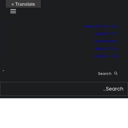
Translate »
סִיעוּרֵי מָחוֹל | dance
שִׁירָה | poetry
translations
אוֹדוֹת | about
קֶשֶׁר | contact
Search