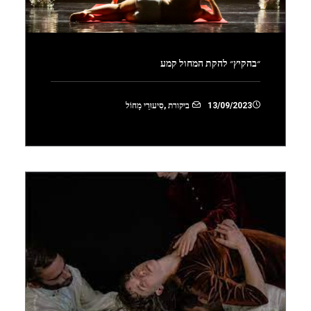
״בהקיץ״ להקת המחול קמע
13/09/2023
ביקורת
,
סִיעוּרֵי מָחוֹל