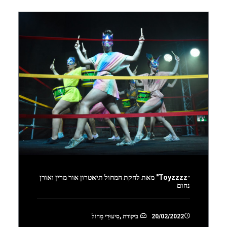
״Toyzzzz" מאת להקת המחול תיאטרון אור מרין ואורן
נחום
20/02/2022
ביקורת
,
סִיעוּרֵי מָחוֹל