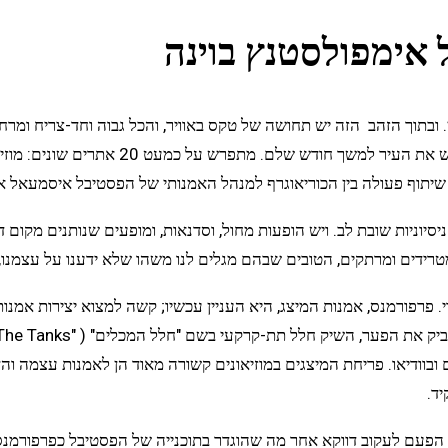
אימפולסטנץ בוינה
שנה פסטיבל המחול אימפולסטנץ (impulstanz)
 פעולה בין הכוריאוגרף למנהל האמנותי של הפסטיבל איסמעאל איבו (mael Ivo
יסיוניות שובת לב. ויש הופעות מחול, וסדנאות, ומופעים שנותנים מקום ד
 מטרידים ומרתקים, הטובים שבהם מגלים לנו משהו שלא ידענו על עצמנו,
י. פרפורמנס, אמנות המיצג, היא העניין עכשיו; קשה למצוא יצירות אמנ
 ובוודיאו. פריחת המיצגים במוזיאונים קשורה מאוד הן לאמנות עצמה ו
ד.
פעם לעקוב דווקא אחר מה שהוגדר בתוכנייה של הפסטיבל כפרפורמנס.