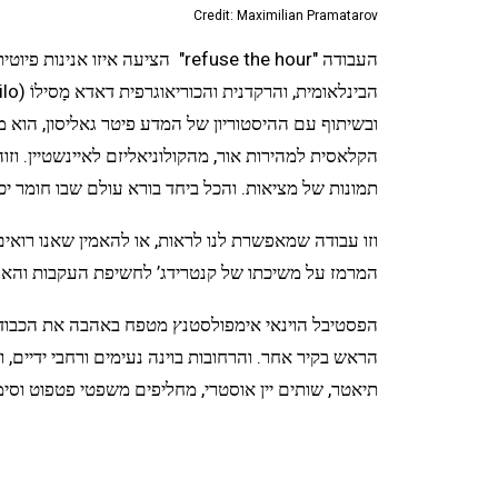
Credit: Maximilian Pramatarov
ובשיתוף עם ההיסטוריון של המדע פיטר גאליסון, הוא מ
הקלאסית למהירות אור, מהקולוניאליזם לאיינשטיין. וזוה
תמונות של מציאות. והכל ביחד בורא עולם שבו חומר י
וזו עבודה שמאפשרת לנו לראות, או להאמין שאנו רואי
המרמז על משיכתו של קנטרידג’ לחשיפת העקבות והאו
הפסטיבל הוינאי אימפולסטנץ מטפח באהבה את הכבוד ליצר
הראש בקיר אחר. והרחובות בוינה נעימים ורחבי ידיים, ו
תיאטר, שותים יין אוסטרי, מחליפים משפטי פטפוט וסימ