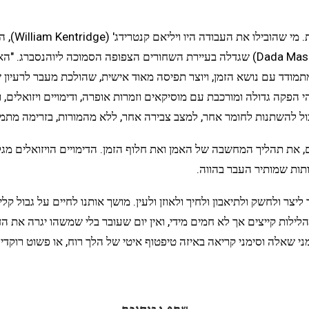
העבודה "ur
הבינלאומית, והרקדנית והכוריאוגרפית דאדא מָסילוֹ (Dada Masilo) שגדלה בעיירת השחורים ה
תמודד עם נושא הזמן, ויוצר תפיסה מאוד אישית, שהולכת מעבר לרעיון של
י הפקה גדולה ומורכבת עם מוסיקאים וזמרות אופרה, ודימויים ויזואלים,
כול להשתנות לחומר אחר, למצב צבירה אחר, ללא מהמורות, בזרימה מתמ
ם, את תהליך המחשבה של האמן ואת חלוף הזמן. הדימויים הויזואלים מג
תות שמותיר העבר בהווה.
 ולחשק ולתיאבון ולחיך ולאוזן ולעין. מושך אותנו לחיים על גבול קלי
הלילות קייצים אך לא חמים מידי, ואין יום שעובר בלי שמשהו יגרה את הד
ני שאלה וסימני קריאה באיזה טיפטוף איטי של הלך רוח, או פשוט רוקדי