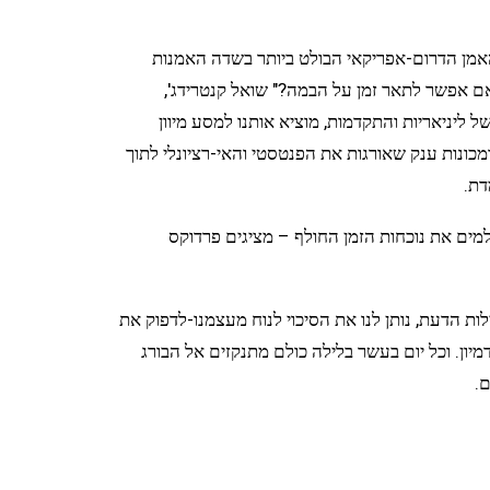
refuse the ho" הציעה איזו אנינות פיוטית. מי שהובילו את העבודה היו ויליאם קנטרידג' (William Kentridge), האמן הדרום-אפריקאי הבולט ביותר בשדה האמנות
צפופה הסמוכה ליוהנסברג. "האם אפשר לתאר זמן על הבמה?" שואל קנטרידג',
 ליניאריות והתקדמות, מוציא אותנו למסע מיוון
 ומכונות ענק שאורגות את הפנטסטי והאי-רציונלי לתוך
דת.
למים את נוכחות הזמן החולף – מציגים פרדוקס
לות הדעת, נותן לנו את הסיכוי לנוח מעצמנו-לדפוק את
מיון. וכל יום בעשר בלילה כולם מתנקזים אל הבורג
ם.