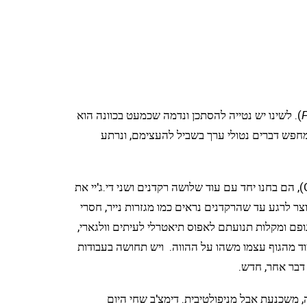
F
Chaignaud). לשינו יש נטייה להסתכן ונדמה שכמעט בכוונה הוא
מחפש דברים נטולי ערך בשביל להעצימם, ונרתע
ב- 'Altered natives' say yes to another excess- twerk העבודה החדשה שלו עם ססיליה בנגוליאה (Cecilia Bengolea), הם בחנו יחד עם עוד שלושה רקדנים ושני די.ג'יי את
ר לרגע עד שהרקדנים נראים כמו מגזרות נייר, חסרי
גופם ומקלות תנועתם לאפוס תיאטרלי לעיתים וולגארי,
וד מהגוף עצמו משהו על ההווה. ויש תחושה בעבודות
 דבר אחר, חדש.
מוצא בולגרי איבו דימצ'ב (Ivo Dimchev) היתה מחרידה ומטרידה, משכנעת אבל מניפולטיבית. דימצ'ב שחי היום