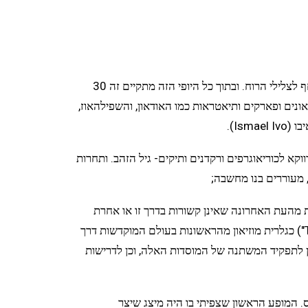
עיר יפהפיה וינה, מלאת הצטעצעות ואשליות של גן עדן. ובתוך הזהב הזה יש תחושה של טקס באוויר, והכל גבוה וחד-צריח ומרחף לצלילי הרוח. ובתוך כל היופי הזה מתקיים זה 30
, כובש את העיר למשך חודש שלם. מתפרש על כמעט 20 אתרים שונים: מוזיאונים ופארקים ותיאטראות כמו האודאון, והשפילהאוז,
Is).
ווקא לכוריאוגרפים ורקדנים ותיקים- גיל הזהב. ותחרות
 מעוררים בנו מחשבה;
ות מהעת האחרונה שאינן קשורות בדרך זו או אחרת
לפרפורמנס. אפילו מוזיאון הטייט מודרן בלונדון כדי להדביק את הפער, השיק חלל תת-קרקעי בשם "חלל המכלים" ( "The Tanks") כגלרית מוזיאון מהראשונות בעולם המוקדשות דרך
הן לתפקיד המשתנה של המוסדות האלה, וכן לדרישות
 המופע הראשון שצפיתי בו היה מיצג שיצר