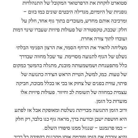
סטוארט לוקחת את הרפרטואר המקובל של התנהלויות
גופניות של היומיום, מגדילה היבטים שונים כמו בזום –
ומרכיבה אותם מחדש, מעובדים בתוך גוף אחד, חלק על
חלק: שכבה, טקסטורה של פעולות פיזיות שעברו שינוי דמות
ועובדו לתוך צורה אחרת.
מצליחה להאיר את הדחף הסמוי, את הרצון הפנימי הבלתי
נשלט של הגוף לתנועה מסויימת. עד שכל מחווה שבדרך
כלל מתפענחת ושמשמעותה מובנת, מתגלה בהמשך כמקום
של טעות. כמו, למשל, הטיית הראש הצידה כתנועה של
פיתוי, עווית בפנים של צחוק או בכי או בכלל מבוכה, חביקה
עצמית כמחווה של תשומת לב וחיזור. פעולות פיזיות אלו
מועדות כל הזמן.
ורוב הזמן התנועה מבוייתת נשלטת ומאופקת אבל אז לפתע
היא חושפת ישבן וכורעת ברך, מראה גוף כגו בלבד, רק חלק
– כמו פרגמנט – שנגזל ממנו סיפורו השלם.
והיא צוברת את הזמן ופורמת אותו מתכננת בקפידה כל רכיב