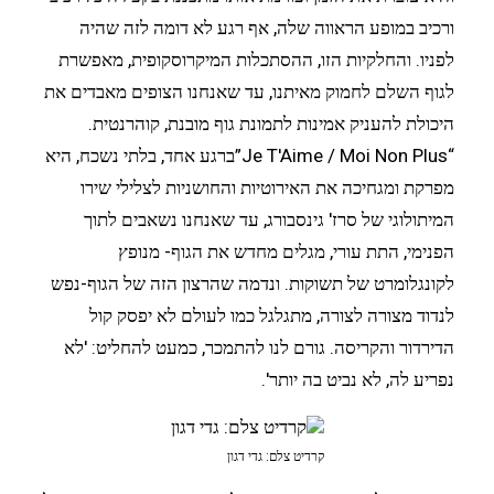
ורכיב במופע הראווה שלה, אף רגע לא דומה לזה שהיה
לפניו. והחלקיות הזו, ההסתכלות המיקרוסקופית, מאפשרת
לגוף השלם לחמוק מאיתנו, עד שאנחנו הצופים מאבדים את
היכולת להעניק אמינות לתמונת גוף מובנת, קוהרנטית.
“Je T'Aime / Moi Non Plus”ברגע אחד, בלתי נשכח, היא
מפרקת ומגחיכה את האירוטיות והחושניות לצלילי שירו
המיתולוגי של סרז' גינסבורג, עד שאנחנו נשאבים לתוך
הפנימי, התת עורי, מגלים מחדש את הגוף- מנופץ
לקונגלומרט של תשוקות. ונדמה שהרצון הזה של הגוף-נפש
לנדוד מצורה לצורה, מתגלגל כמו לעולם לא יפסק קול
הדירדור והקריסה. גורם לנו להתמכר, כמעט להחליט: 'לא
נפריע לה, לא נביט בה יותר'.
קרדיט צלם: גדי דגון