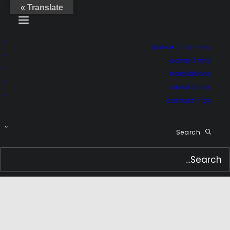
Translate »
סִיעוּרֵי מָחוֹל | dance
שִׁירָה | poetry
translations
אוֹדוֹת | about
קֶשֶׁר | contact
Search