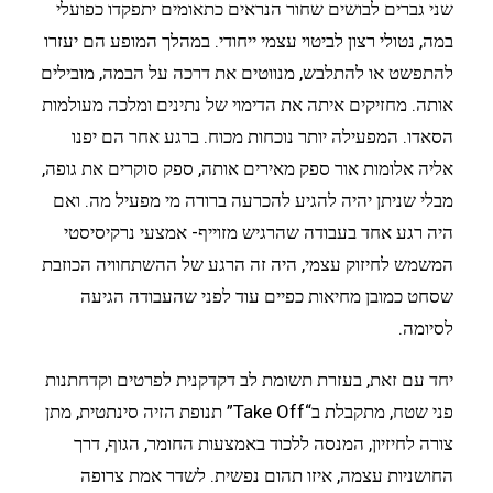
שני גברים לבושים שחור הנראים כתאומים יתפקדו כפועלי
במה, נטולי רצון לביטוי עצמי ייחודי. במהלך המופע הם יעזרו
להתפשט או להתלבש, מנווטים את דרכה על הבמה, מובילים
אותה. מחזיקים איתה את הדימוי של נתינים ומלכה מעולמות
הסאדו. המפעילה יותר נוכחות מכוח. ברגע אחר הם יפנו
אליה אלומות אור ספק מאירים אותה, ספק סוקרים את גופה,
מבלי שניתן יהיה להגיע להכרעה ברורה מי מפעיל מה. ואם
היה רגע אחד בעבודה שהרגיש מזוייף- אמצעי נרקיסיסטי
המשמש לחיזוק עצמי, היה זה הרגע של ההשתחוויה הכוזבת
שסחט כמובן מחיאות כפיים עוד לפני שהעבודה הגיעה
לסיומה.
יחד עם זאת, בעזרת תשומת לב דקדקנית לפרטים וקדחתנות
פני שטח, מתקבלת ב“Take Off” תנופת הזיה סינתטית, מתן
צורה לחיזיון, המנסה ללכוד באמצעות החומר, הגוף, דרך
החושניות עצמה, איזו תהום נפשית. לשדר אמת צרופה