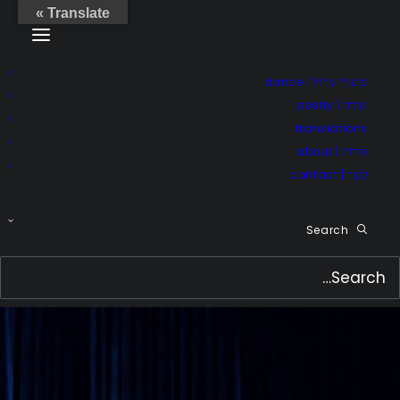
Translate »
סִיעוּרֵי מָחוֹל | dance
שִׁירָה | poetry
translations
אוֹדוֹת | about
קֶשֶׁר | contact
Search