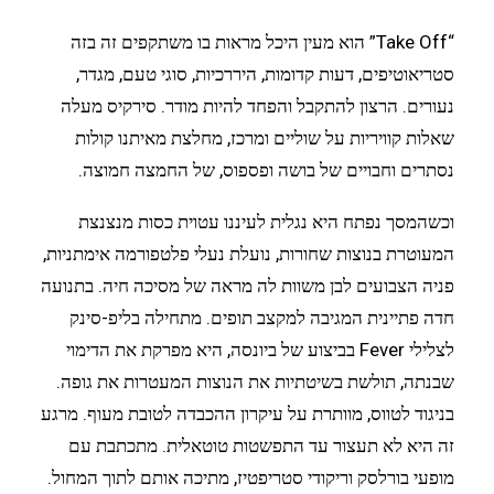
“Take Off” הוא מעין היכל מראות בו משתקפים זה בזה
סטריאוטיפים, דעות קדומות, היררכיות, סוגי טעם, מגדר,
נעורים. הרצון להתקבל והפחד להיות מודר. סירקיס מעלה
שאלות קוויריות על שוליים ומרכז, מחלצת מאיתנו קולות
נסתרים וחבויים של בושה ופספוס, של החמצה חמוצה.
וכשהמסך נפתח היא נגלית לעיננו עטוית כסות מנצנצת
המעוטרת בנוצות שחורות, נועלת נעלי פלטפורמה אימתניות,
פניה הצבועים לבן משוות לה מראה של מסיכה חיה. בתנועה
חדה פתיינית המגיבה למקצב תופים. מתחילה בליפ-סינק
לצלילי Fever בביצוע של ביונסה, היא מפרקת את הדימוי
שבנתה, תולשת בשיטתיות את הנוצות המעטרות את גופה.
בניגוד לטווס, מוותרת על עיקרון ההכבדה לטובת מעוף. מרגע
זה היא לא תעצור עד התפשטות טוטאלית. מתכתבת עם
מופעי בורלסק וריקודי סטריפטיז, מתיכה אותם לתוך המחול.