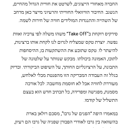
החבויה מאחורי הייצוגים, לשרטט את חוויית הגדול מהחיים,
הנשגב. החיבור הוויזואלי החווייתי והרעיוני מייצר כאן מרחב
של השהייה והתנגדות המולידים חוויה של חירות לשמה.
סירקיס רוקחת ב“Take Off” משהו משלה לפי צרכיה ואוות
נפשה. יוצרת טקס שמצליח לגרום לנו לקחת אותו ברצינות,
להיעתר לו. טקס שתובע את ההשתקעות בו, ההיסחפות
לתוכו, האמונה ביכולתו. מבקש שנוותר על שלטונה של
התבונה, על הרציונליזם החותך, על השיפוט הביקורתי. ובדיוק
בגלל זה העבודה המבריקה הזו מהפנטת מבלי לאלחש,
מעוררת לחוויה אבל לא חוסמת מחשבה: לכל אורכה
מסמנת, מפגישה ומפרידה, כל תכתיב חדש הוא בעצם
התשליל של קודמו.
במאמרו היפה "הפנים של גרבו“, מסכם רולאן בארת
בהשוואה בין גרבו לאודרי הפבורן שפניה של גרבו הם רעיון,