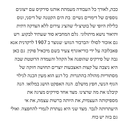
ככה, לאורך כל העבודה מעמתת אותנו סירקיס עם ייצוגים
נוספים של דימויים נשיים: בת הים הקטנה של דיסני, ונוס
כלילת היופי של בוטיצ׳לי שהציג עירום ללא הצדקה דתית
ותיאור נושא מיתולוגי. גלם המחביא סוד שעתיד לבקוע. ויש
גם אזכור לסולו ׳הברבור הגווע׳ שנוצר ב 1907 לרקדנית אנא
פאבלובה על ידי כוריאוגרף צעיר בשם מיכאיל פוקין. גם כאן
גבה של סירקיס שהופנה אל הקהל והעמדה הרוטטת שבה
היא ניצבה על קצות האצבעות יוצרים תחושה חזקה של
מסתוריות מהולה בהתגרות. כל רגע הוא מעין הכנה לגילוי
הגוף הנשי, חפץ מושלם. הנה האפקט הושג במלואו. הנה
קיבלנו את מה שרצינו. מצד אחד סירקיס מציגה את
מספיקותה העצמית, את היותה ברשות עצמה, את אי
היעתרותה לגבר. מצד שני היא נעתרת לגמרי להחפצה. ואולי
גם בזה יש כוח.