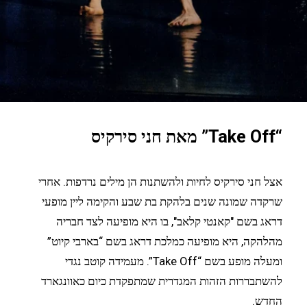
“Take Off” מאת חני סירקיס
אצל חני סירקיס לחיות ולהשתנות הן מילים נרדפות. אחרי
שרקדה שמונה שנים בלהקת בת שבע והקימה ליין מופעי
דראג בשם "קאנטי קלאב", בו היא מופיעה לצד חבריה
מהלהקה, היא מופיעה כמלכת דראג בשם “בארבי קיוט”
ומעלה מופע בשם “Take Off”. מעמידה קוטב נגדי
להשתבררות הזהות המגדרית שמתפקדת כיום כאוונגארד
החדש.