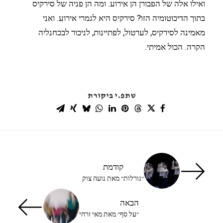
ואילו אלה של הפבורן הן אירוע. ומה הן פניה של סירקיס
בתוך הדיכוטומיה הזו? סירקיס היא לגמרי אירוע. ואני
מאמינה לסירקיס, לערטול, לפתיינות, לניכור לבכחנליה
הקרה. הכול אמיתי.
שתפ.י ביקורת
קודמת
״גורלות״ מאת נועה צוק
הבאה
״על סף״ מאת מאי זרחי