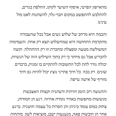
מהאייפון הפרטי, איסוף השיער לקוקו, החלפת בגדים,
להתלבש להתפשט במקום חבוי-גלוי, להשתנות לאט מול
עינינו.
והבמה היא מרחב של שלוש נשים אבל ככל שהעבודה
מתקדמת התחושה היא שמהשלוש תצא רק אחת. והעמימות
המשולשת מטעה ומפצלת ומחברת וזו רק ההתחלה. וקשה
להכריע אבל גם מיותר כי רק בתוך השילוש הזה של הנשיות,
יכולה גודר לתת לכל התשובות להתקיים בו זמנית, ברבדים
שונים. רק ככה כל חיוך פתייני נוצץ יכול להיות גם חיוך
מזוייף של אישה עייפה.
והתנועה רוב הזמן חזיתית ודעתנית וקצוות האצבעות
מגששות-מחפשות באוויר נקודת אחיזה. רגע הן חמודות,
צחוק כמוס עומד ביניהן והן חסרות כל עצמה חושנית. ברגע
אחר הן חובשות פאה, מנענעות ישבן, מוציאות לשון. מותחות