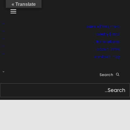
Translate »
סִיעוּרֵי מָחוֹל | dance
שִׁירָה | poetry
translations
אוֹדוֹת | about
קֶשֶׁר | contact
Search