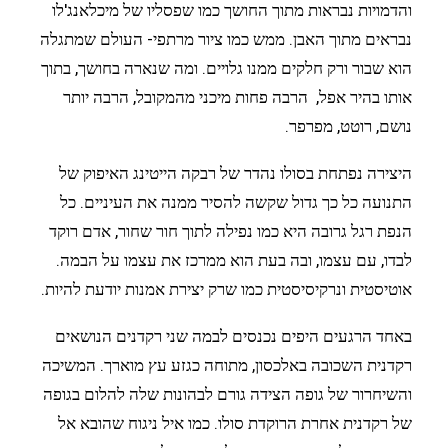
והדמויות נבראות מתוך החושך כמו שפסליו של מיכלאנג'לו
נבראים מתוך האבן. ממש כמו ציור מרתפי- העולם שמתגלה
הוא שבור ורק חלקים ממנו גלויים. ומה שנארה בחושך, בתוך
אותו בהיר אפל, הרבה פחות מיכני מהמקובל, הרבה יותר
נושם, רוטט, מפרפר.
היצירה נפתחת בסולו נהדר של רבקה הייטינג האיפוק של
התנועה כל כך גדול שקשה להסיר ממנה את העיניים. כל
הנפת רגל גרובה היא כמו נפילה לתוך חור שחור, אדם רוקד
לבדו, עם עצמו, ובה בעת הוא ממרכז את עצמו על הבמה.
אוטיסטית ונרקיסיסטית כמו שרק יצירת אמנות יודעת להיות.
באחד הרגעים היפים נכנסים לבמה שני רקדנים הנושאים
רקדנית השכובה באלכסון, מתוחה כגזע עץ מוארך. המשיכה
והשיחרור של גופה הצידה גורם לבהונות שלה להלום בגופה
של רקדנית אחרת הרוקדת סולו. כמו איל ניגוח שהובא אל