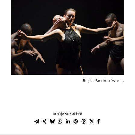
קרדיט צלם- Regina Brocke
שתפ.י ביקורת