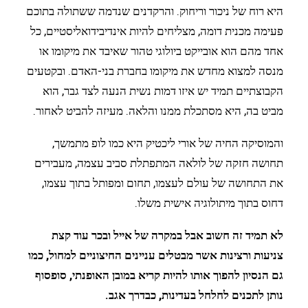
היא רוח של ניכור וריחוק. והרקדנים שנדמה ששתולה בתוכם
פעימה מכנית דומה, מצליחים להיות אינדיבידואליסטיים, כל
אחד מהם הוא אובייקט ביולוגי טהור שאיבד את מיקומו או
מנסה למצוא מחדש את מיקומו בחברת בני-האדם. ובקטעים
הקבוצתיים תמיד יש איזו דמות נשית הנעה לצד גבר, הוא
מביט בה, היא מסתכלת ממנו והלאה. מעיזה להביט לאחור.
והמוסיקה החיה של אורי ליכטיק היא כמו לופ מתמשך,
תחושה חזקה של לולאה המתפתלת סביב עצמה, מעבירים
את התחושה של עולם לעצמו, תחום ומפותל בתוך עצמו,
דחוס בתוך מיתולוגיה אישית משלו.
לא תמיד זה חשוב אבל במקרה של אייל ובכר עוד קצת
צניעות ורצינות אשר מבטלים עניינים החיצוניים למחול, כמו
גם הנסיון להפוך אותו להיות קריא במובן האופנתי, סופסוף
נותן לתכנים לחלחל בעדינות, כבדרך אגב.