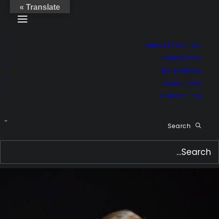
Translate »
סִיעוּרֵי מָחוֹל | dance
שִׁירָה | poetry
translations
אוֹדוֹת | about
קֶשֶׁר | contact
Search