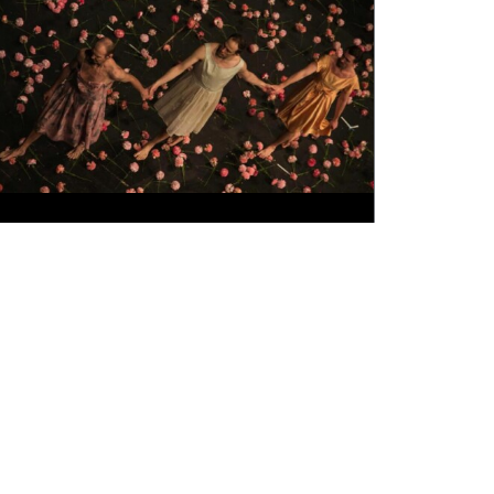
מחשבות על ״ציפורנִים״ מאת פינה באוש ותיאטרון
מחול וופרטל | Tanztheater Wuppertal Pina
Bausch + Terrain Boris Charmatz Nelken
22/02/2024
סִיעוּרֵי מָחוֹל