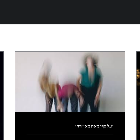
״על סף״ מאת מאי זרחי