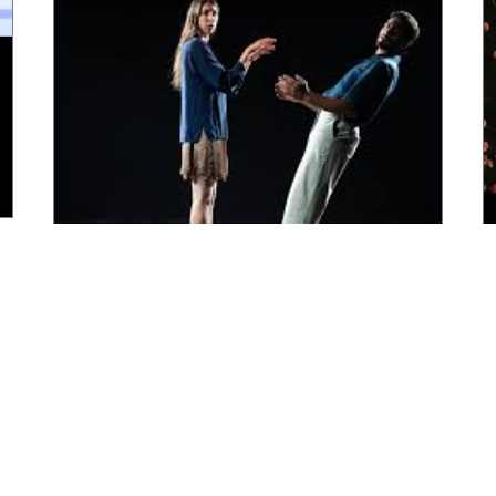
perFORMing LOVE מאת רוני חדש
01/06/2024
ביקורת
,
סִיעוּרֵי מָחוֹל