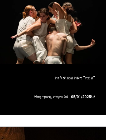
"ענבל" מאת עמנואל גת
05/01/2025
ביקורת
,
סִיעוּרֵי מָחוֹל