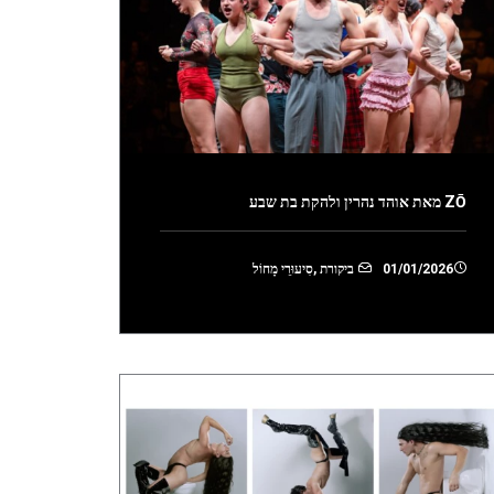
ZŌ מאת אוהד נהרין ולהקת בת שבע
01/01/2026
ביקורת
,
סִיעוּרֵי מָחוֹל