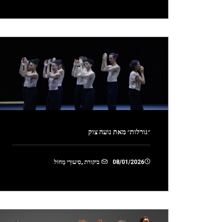
״גורלות״ מאת נועה צוק
08/01/2026
ביקורת
,
סִיעוּרֵי מָחוֹל