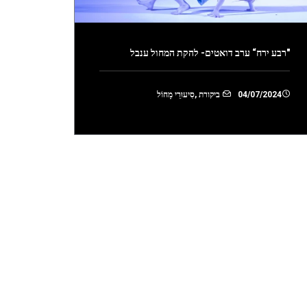
"רבע ירח“ ערב דואטים- להקת המחול ענבל
04/07/2024
ביקורת
,
סִיעוּרֵי מָחוֹל