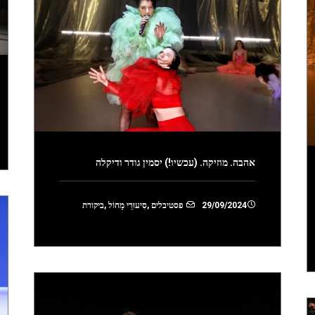
אהבה. מוזיקה. (עכשיו!) יסמין גודר ודיקלה
29/09/2024
פסטיבלים
,
סִיעוּרֵי מָחוֹל
,
ביקורת