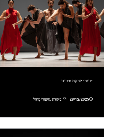
״נונה״ להקת ורטיגו
28/12/2025
ביקורת
,
סִיעוּרֵי מָחוֹל