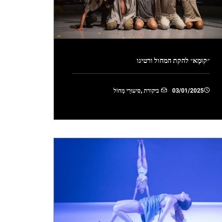
״קוּמָא״ להקת המחול ורטיגו
03/01/2025
ביקורת
,
סִיעוּרֵי מָחוֹל