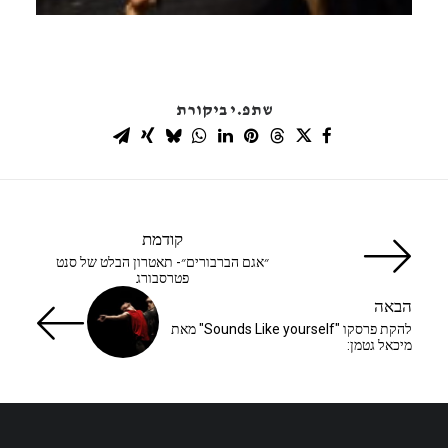
שתפ.י ביקורת
קודמת
״אגם הברבורים״- תאטרון הבלט של סנט
פטרסבורג
הבאה
להקת פרסקו "Sounds Like yourself" מאת
מיכאל גטמן: