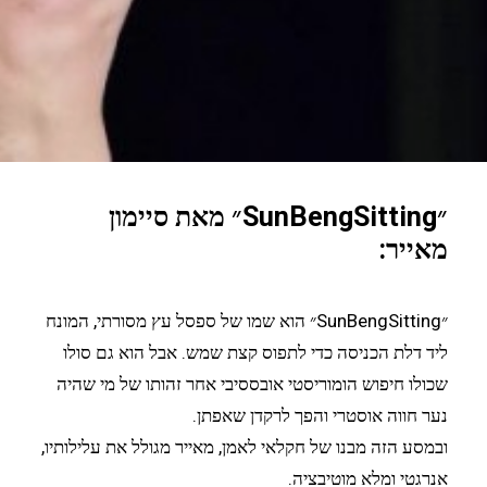
״SunBengSitting״ מאת סיימון
מאייר:
״SunBengSitting״ הוא שמו של ספסל עץ מסורתי, המונח
ליד דלת הכניסה כדי לתפוס קצת שמש. אבל הוא גם סולו
שכולו חיפוש הומוריסטי אובססיבי אחר זהותו של מי שהיה
נער חווה אוסטרי והפך לרקדן שאפתן.
ובמסע הזה מבנו של חקלאי לאמן, מאייר מגולל את עלילותיו,
אנרגטי ומלא מוטיבציה.