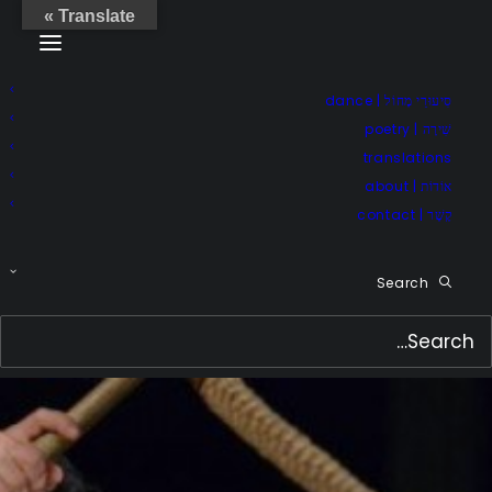
Translate »
סִיעוּרֵי מָחוֹל | dance
שִׁירָה | poetry
translations
אוֹדוֹת | about
קֶשֶׁר | contact
Search