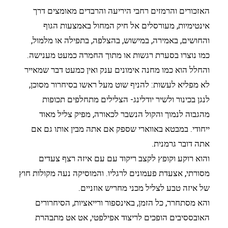
האזכורים והרמזים רחבי היריעה והרבדים מאומצים דרך
אינטימיות, מעורסלים אל חיק המחול באמצעות הגוף
והחושים, באמירה, במישוש, בהצלפה, בתפילה או מלמול,
כמו נוצרו בסערת רגשות או מתוך החמרה כמעט מענישה.
והחלל הוא כמו מחנה אימונים ענק ואין כמעט דבר שמאייר
לא מפליא לעשות: להניף שוט מעל ראשו בסיחרור מסוכן,
לנגן בכינור ולשיר יודלינג- הצלילים מתחלפים תכופות
מהגבוה לנמוך והקול הנשבר לכאורה, מפיק צליל מאוד
ייחודי. במבטא באווארי שספק אם אתה מבין אותו גם אם
אתה דובר גרמנית.
והוא רוקע וקופץ לקצב ריקוד עם עם איזה רצף צעדים
מסורתי, אצעדת פעמונים לרגליו. והמוסיקה נעה מקולות חוץ
של איזה טבע לצליל מכני מחריש אוזניים.
והא מסתחרר, כל הזמן, באינספור ורייאציות, הסיחרורים
האובססיבים הופכים לריצוד אפילפטי, אט אט מתבהרת