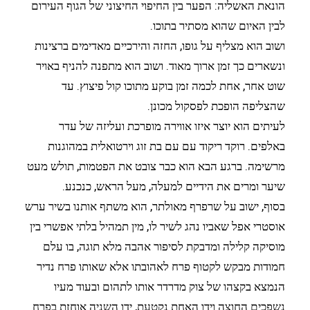
הונאת האשליה: הפער בין החיפוי החיצוני של הגוף העירום
לבין האיום שהוא מסתיר בתוכו.
ושוב הוא מצליף על גופו, החזה והירכיים מאדימים ברצינות
ונשארים כך זמן ארוך מאוד. ושוב הוא מתפנה להניף באויר
שוט אחר, אחת לכמה זמן בוקע מתוכו קול פיצוץ. עד
שהצליפה הופכת לפסקול מכונן.
לעיתים הוא יוצר איזו אווירה מופרכת ועליזה של עדר
באלפים. רוקד ריקוד עם עם בת זוג וירטואלית במהוגנות
מרשימה. ברגע הבא הוא כבר צובט את הפטמות, תולש מעט
שיער ומרים את הידיים למעלה, מעל הראש, כנכנע.
בסוף, ישוב על שרפרף מאולתר, הוא משתף אותנו בשיר ערש
אוסטרי אפל שאביו נהג לשיר לו, מין תמהיל בלתי אפשרי בין
מוסיקה קלילה ומדבקת לסיפור אהבה מלא תוגה, בו עלם
חמודות מבקש לקטוף פרח לאהובתו אלא שאותו פרח נדיר
הנמצא בקצהו של צוק מדרדר אותו לתהום ובעוד מעיו
נשפכים החוצה וידו האחת נקטעת, ידו השניה אוחזת בפרח