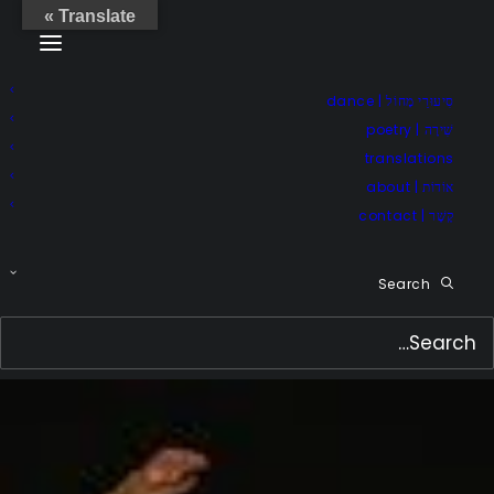
Translate »
סִיעוּרֵי מָחוֹל | dance
שִׁירָה | poetry
translations
אוֹדוֹת | about
קֶשֶׁר | contact
Search