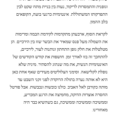
וגופנית והתמסרות לריקוד, נעות בין בניית מתח שקט לבין
התפרקותו המשתוללת. אינטימיות כרגעי בועה, הקופאים
בלב ההמון.
לקראת הסוף, ארבעתן מתקדמות לקידמת הבמה ומרימות
את השמלה מעל פנס שמאיר את הבשר שזז בין הירכיים. הן
מטלטלות את חלק גופן התחתון ונותנות לעור, לירכיים,
להתחכך זה בזו לאורך זמן. חושפות את קודש הקודשים של
האינטימיות הנשית, את מה שנהוג להסתיר. מינית שלא
נופלת לקלישאה. וסימני הצלוליטיס מעידים שאף אחת כאן
היא לא אותה נערה בתולה הרוקדת לפני זקני השבט עד
מותה כקורבן לאל האביב. כולנו כובשות ונכבשות. אבל פורטל
החסרה אוצרות הדוקה, מחמיצה את
הרגע המכריע,
וממשיכה וממשיכה וממשיכה, גם כשהשיא כבר היה
מאחורינו.