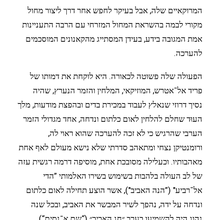
המרוקאיים שלה, אבל בעיקר לחפש אחר דרך ליצור מחול
מקורי לבמה בהשראת המחול המזרחי עם הרבה התעניינות
אמת המגובה בידע, בעידן המסתייג מהקאנונים המוסכמים
להערכה.
הפעולה שלה פשוטה לכאורה. היא לוקחת את דמותו של
פריד אל־אטרש, המוזיקאי, המלחין והזמר הנערץ, שהיה
נסיך דרוזי שנאלץ לעבוד במכירת בדים ובהפצת מודעות, מלך
העוּד שחלם להלחין לאום כלתום ונדחה, אחד מגדולי הזמר
הערבי שהרגיש כי לא זכה להערכה שהוא ראוי לה,
ורומנטיקן נצחי ומתאהב סדרתי שלא נישא מעולם לאף אחת
מאהבותיו. וכעלילה מסובכת אחת, מוסיפה דרמה רגשית עזה
של לב העולה בלהבות בשימוש בשירו האלמותי ”הדי
אל־רביע" (”הנה האביב"), אשר הוצע תחילה לאום כלתום
ונדחה על ידה, נהפך לשיר המבשר את האביב, ובכל שנה
נהוג היה להשמיעו בערב ״חג האביב״ (“שם א־נסים“),