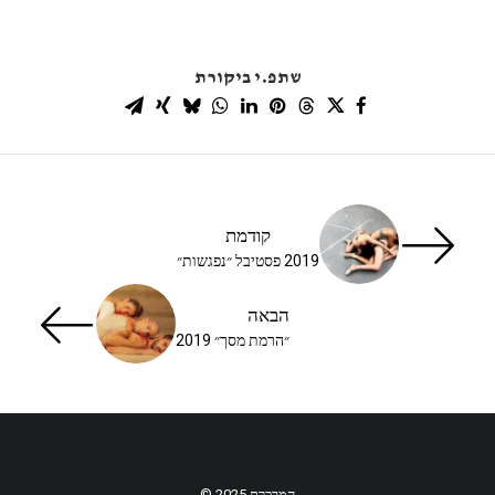
שתפ.י ביקורת
קודמת
2019 פסטיבל ״נפגשות״
הבאה
״הרמת מסך״ 2019
הַמְבַכֶּרֶת 2025 ©