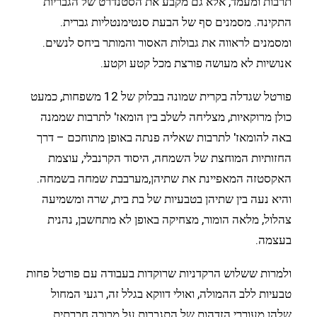
תרבות ומעמד, אלא גם מקבע את הסטנדרט של הגבריות
התקינה. מסמנים סף של הבעת סנטימנטליות גברית.
ומסמנים לראווה את גבולות האסור והמותר ביחס לנשים.
אנושיות לא מעושה פורצת מכל קטע וקטע.
פורטל שגדלה בקרית שמונה בבלוק של 12 משפחות, כמעט
כולן מרוקאיות, מצליחה לשלב בין הומאז' לתרבות שממנה
באה להומאז' לתרבות שאליה פנתה באופן מתוחכם – דרך
החזותיות המוחצת של השמחה, היסוד הקרנבלי, עוצמת
האקסטזה המאפיינת את שתיהן,מערבבת שמחה בשמחה.
והיא נעה בין שתיהן בטבעיות של בת בית, שרה ומשמיעה
צהלול, מלאה הומור, מצחיקה באופן לא מתחשבן, נהנית
בעצמה.
ולמרות ששלוש הרקדניות שרוקדות בעבודה עם פורטל פחות
טבעיות ללב ההמולה, ואולי דווקא בגלל זה, רגעי המחול
שלהן מעוררי הזדהות של התגברות על מבוכה חברתית