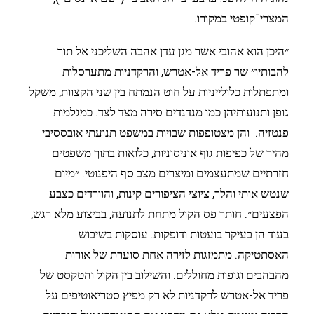
המצרי־קופטי במקורו.
״היכן הוא אהובי אשר מגן עדן אהבה השליכני אל תוך
להבותיו״ שר פריד אל-אטרש, והרקדניות מתערסלות
ומתפתלות כלולייניות על חוט הנמתח בין שני הקצוות, משקל
גופן ותנועותיהן כמו מנדנדים סירה מצד לצד. כמגלמות
פנטזיה.
והן מצטופפות שבויות במשפט תנועתי אובססיבי
מהיר של כפיפות גוף אוניסוניות, כלואות בתוך משפטים
חזרתיים שמתעצמים ומיצרים מצב סף היפנוטי. ״מיום
שנטש אותי והלך, ציוצי הציפורים קינות, והוורדים כצבע
הפצעים״. חותר פס הקול מתחת לתנועה, בביצוע מלא רגש,
בעוד הן בעיקר בועטות ודופקות. עוסקות בשיבוש
האסתטיקה. מתמזגות לזירה אחת סוערת של אורות
מהבהבים וגופות מחוללים. והשילוב בין הקול והטקסט של
פריד אל-אטרש לרקדניות לא רק מפיץ סטריאוטיפים על