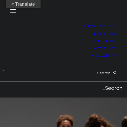
Translate »
סִיעוּרֵי מָחוֹל | dance
שִׁירָה | poetry
translations
אוֹדוֹת | about
קֶשֶׁר | contact
Search