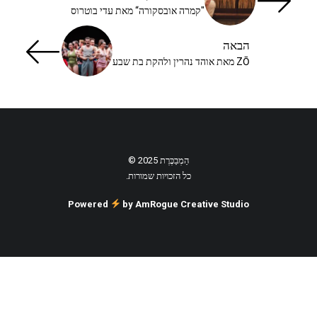
"קמרה אובסקורה“ מאת עדי בוטרוס
הבאה
ZŌ מאת אוהד נהרין ולהקת בת שבע
הַמְבַכֶּרֶת 2025 ©
כל הזכויות שמורות.
Powered
by AmRogue Creative Studio