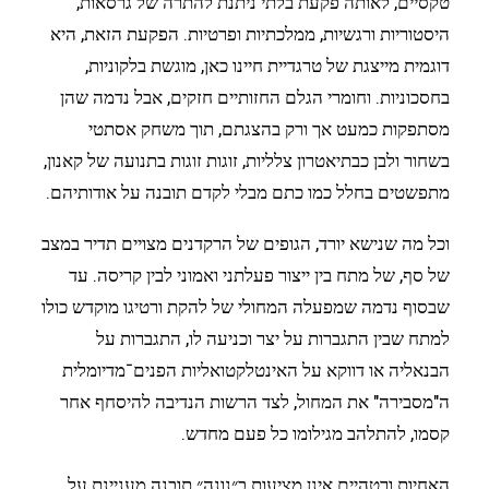
טקסיים, לאותה פקעת בלתי ניתנת להתרה של גרסאות,
היסטוריות ורגשיות, ממלכתיות ופרטיות. הפקעת הזאת, היא
דוגמית מייצגת של טרגדיית חיינו כאן, מוגשת בלקוניות,
בחסכוניות. וחומרי הגלם החזותיים חזקים, אבל נדמה שהן
מסתפקות כמעט אך ורק בהצגתם, תוך משחק אסתטי
בשחור ולבן כבתיאטרון צלליות, זוגות זוגות בתנועה של קאנון,
מתפשטים בחלל כמו כתם מבלי לקדם תובנה על אודותיהם.
וכל מה שנישא יורד, הגופים של הרקדנים מצויים תדיר במצב
של סף, של מתח בין ייצור פעלתני ואמוני לבין קריסה. עד
שבסוף נדמה שמפעלה המחולי של להקת ורטיגו מוקדש כולו
למתח שבין התגברות על יצר וכניעה לו, התגברות על
הבנאליה או דווקא על האינטלקטואליות הפנים־מדיומלית
ה"מסבירה" את המחול, לצד הרשות הנדיבה להיסחף אחר
קסמו, להתלהב מגילומו כל פעם מחדש.
האחיות ורטהיים אינן מציעות ב״נונה״ תובנה מעניינת על