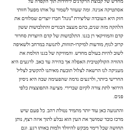
מחדש של קבוצת הרקדנים ליחידות תוך הקפדה על
אסתטיקה אנינה.
ומה שעוזר לשמור על אותו מפעל חזותי
חזק היא העובדה שליצירת "נונה" חברו יוצרים שמלווים את
הלהקה מזה שנים, בהם מעצב הבגדים והתלבושות ששון
קדם והמוזיקאי רן בגנו. התלבושות של קדם היוצרות סחרור
קרוב לגוף, מודעות למיקרו-תזוזות, לתנועה במרחב ולשאיפה
לשוב להיות בעולם מחדש. והמוזיקה של בגנו הולמת את
ההוויה הקולקטיבית האפלה אך בהירה עד כאב. לרגעים היא
מעניקה לנו הרשאה לצלול תובעת מאיתנו להקשיב לצליל
החרישי ביותר, ולרגעים נדמה שהפעימה שבה היא ניסיון
הירואי לתת צורה לקיום שברירי. מציעה התפוצצות כלפי
פנים.
והתנועה כאן עוד יותר מתמיד נטולת רהב. כל פעם שיש
מרכז כובד שמושך את העין הוא נבלע לתוך איזה רצף, נותן
תחושה שכל דימוי מבקש להיוולד ולמות באותו רגע. וגם