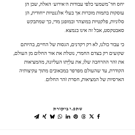
יחס חד־משמעי כלפי עבודות ה׳אירוע׳ האלה, שכן הן
עוסקות בתמות מוכרות אך בעלי אלגנטיות ייחודית, הן
סלוניות, פלקטיות במוצהר ובמופגן מדי, כך שמתבקש
סאבטקסט, אבל זה אינו בנמצא.
כי עבור כולנו, לא רק רקדנים, הגסות של החיים, בהיותם
שקועים רק בצדם החמרי, נוטלת את אור החלום מן העולם,
את זֹהר ההרחבה שלו, את עלִיָּתו העליונה, מהמציאות
הקודרת, עד שהעולם מפרפר במכאובים מתוך עקיצותיה
הארסיות של המציאות, חסרת זֹהר החלום.
שתפ.י ביקורת