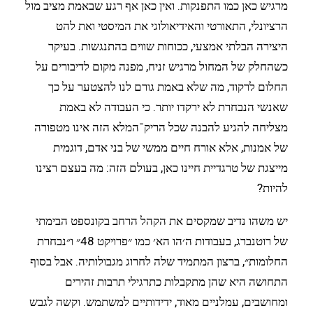
מרגיש כאן כמו התפנקות. ואין כאן אף רגע שבאמת מציב מול
הרציונלי, התאורטי והאידיאולוגי את המיסטי ואת להט
היצירה הבלתי אמצעי, ככוחות שווים בהתנגשות. בעיקר
כשהחלק של המחול מרגיש זניח, מפנה מקום לדיבורים על
החלום לרקוד, מה שלא באמת גורם לנו להצטער על כך
שאנשי הנבחרת לא ירקדו יותר. כי העבודה לא באמת
מצליחה להגיע להבנה שכל הריק־המלא הזה אינו מטפורה
של אמנות, אלא אורח חיים ממשי של בני אדם, דוגמית
מייצגת של טרגדיית חיינו כאן, בעולם הזה: מה בעצם רצינו
להיות?
יש משהו נדיב שמקסים את הקהל הרחב בקונספט הבימתי
של רוטנברג, בעבודות ה׳הו הא׳ כמו ״פרויקט 48״ ו״נבחרת
החלומות״, ברצון המתמיד שלה לחרוג מגבולותיה. אבל בסוף
התחושה היא שהן מתקבלות כתרגילי תרבות זהירים
ומחושבים, עמלניים מאוד, ידידותיים למשתמש. וקשה לגבש