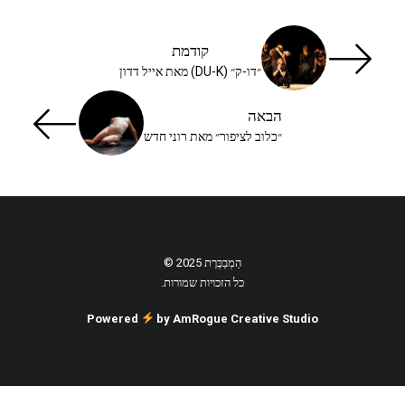
קודמת
״דו-ק״ (DU-K) מאת אייל דדון
הבאה
״כלוב לציפור״ מאת רוני חדש
הַמְבַכֶּרֶת 2025 ©
כל הזכויות שמורות.
Powered
by AmRogue Creative Studio