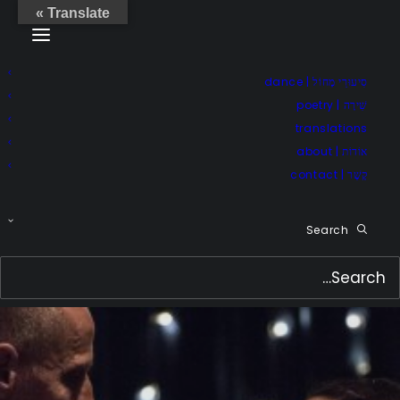
Translate »
סִיעוּרֵי מָחוֹל | dance
שִׁירָה | poetry
translations
אוֹדוֹת | about
קֶשֶׁר | contact
Search