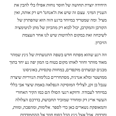
היחידה יוצרת תחושה של חוסר נוחות אפילו בלי להבין את
העניין המיני. עצם זה שיש את ה'אנחנו' ויש רק אותה, ואין
מציל. ומה שמטריד במיוחד ברגע הזה הוא שהפתרון של
הקורבן והמקרבן, יכול לבוא רק מהכיוון של מתן לגיטימציה
לשיכחה זאת במקום הלהיטות שיש לנו אחר העצמת
הזיכרון.
וזה רגע שהוא מפתח חדש בשפה התנועתית של גינץ שמהר
מאוד מוותר וחוזר לאותו מקום בטוח בו המון יפה נע יחד בתוך
מבנים קבוצתים מוקפדים, במחוות טקסיות, באוניסונו
ממושטר ומלא אנרגיה, מסתחררים בגלימות הנזיריות שיצרה
ענבל בן זקן, לצלילי המוסיקה הנפלאה באמת שיצר אבי בללי
במיוחד לעבודה. ודווקא רגעי הסולו הם כמו הקיר האחורי
העשוי אריג דק ומחורר שמזכיר תחבושת, בדרכם הצלולה
והמאופקת נשארים כאן כדי לספר. אלימות, ומהפכה, ומוות,
וחרדות. אבל אצל גינץ הכל בסוף חוזר אל ההתמודדות