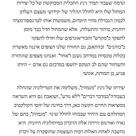
ונדמה שעבור תמיר גינץ התכלית המבוקשת של כל יצירות
המחול שלו היא לחולל תהליך של ׳קידוש׳ מעצם העלתן
לבמה הנבדלת מחיי היומיום, משמשות אותו לטרנספורמציה
רוחנית, טיהור והתעלות;
אלא שהמחול חדל כבר מזמן
לתפקד כ"מקדש" והכוריאוגרפים שלו חדלו לתפקד
כ"כוהנים". ובהתאם, גם החוויה שלנו הצופים איננה מאשרת
בקלות טקסיות במרחב נשגב ו"אחר". ואנחנו מצפים שהחזרה
והשחזור שהם לב הטקס יחשפו במרכזם גם אדם – היותו
פגיע, בן תמותה, אנושי.
יצירתו של גינץ “מנמוזין", משלימה את הטרילוגיה שהחלה
בעבודה“במדבר דברים" ו"לא נודע“, ושואבת גם היא השראה
ממציאות החיים הקשה כאן, דרך בחינה של יחסי הקולקטיב
המתלהם עם היחיד שבכוחו לחולל שינוי. "מנמוזין", בתם של
גאיה ואורנוס הייתה אלת הזיכרון במיתולוגיה היוונית. היא
נחשבה לאחת האלות רבות העוצמה שהופקדה על זיכרון