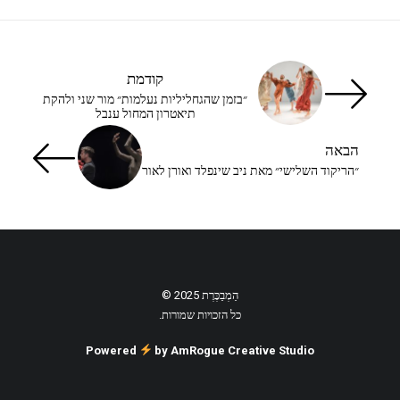
קודמת
״בזמן שהגחליליות נעלמות״ מור שני ולהקת
תיאטרון המחול ענבל
הבאה
״הריקוד השלישי״ מאת ניב שינפלד ואורן לאור
הַמְבַכֶּרֶת 2025 ©
כל הזכויות שמורות.
Powered
by AmRogue Creative Studio