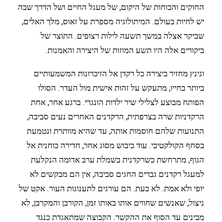
החוקים והכוחות של היקום, של מעגל החיים ושל הדרך שבה
יש לחיות בעולם. המיתולוגיה מספרת על זאוס, מלך האלים,
שביקר אצלה במשך תשעה לילות רצופים. התוצר של
ביקורים אלה היו תשע המוזות של היצירה והאמנות.
וגינץ מחזיר ביצירה כל רקדן אל הזיכרונות המשמעותיים
ביותר בחייו, מתעקש על זהות אישית מול העדר. הסולו
הפותח מבוצע לצלילי שיר ילדות הונגרי. ברגע אחר, אחת
הרקדניות שרה בצרפתית, הרקדנים האחרים נעים סביבה,
התנועות שלהם חוסמות אותה, עד שהיא מוותרת ונטמעת
בסחף הקולקטיבי. עוד כיבוש מסוג אחר, חדירה כוחנית אל
הגוף, מתרחשת כשרקדנית בשמלת ערב אדומה הנקלעת
למעגל רקדנים גברים החגים סביבה, אין הם מבקשים לא
יופי ולא אמת. לא כעת. הם עורגים לתענוגות העור. אקט של
ניצול, שאנשים שחווים אותו באותו זמן, הקורבן והמקרבן, לא
מבינים עד הסוף את ההקשר. הקבוצה שמתאגדת כנגד