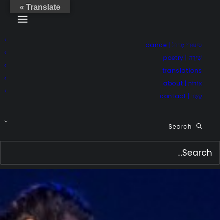
Translate »
סִיעוּרֵי מָחוֹל | dance
שִׁירָה | poetry
translations
אוֹדוֹת | about
קֶשֶׁר | contact
Search