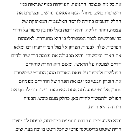
את כל מה שנצבר. התנועה, העוויתות בגוף שנראות כמו
הישרפות באש, פיתולי הגוף והסאונד גודשים ומציפים את
החלל ודועכים בחזרה לגרסה האלגנטית המאופקת של
עצמה, וחוזר חלילה. והיא זורמת בקלילות בין סיפור על חזירי
בר שפולשים לכפר הפסטורלי בו היא מתגוררת, לאימהות
הפרטית שלה, לבעיות הפריון אל מול הציווי ״פרו ורבו ומלאו
את הארץ וכיבשוה״. והיא מפעילה את עצמה דרך שיר ילדים
״ידיים למעלה על הראש״, ומשם היא חוזרת לחזירים
הפולשים ולסיפור על צואת האריות מהגן התנכ״י שמשמרת
את הזכרון הגנטי כמו גם את הפחד של החזירים מפניהם.
פתרון אלגנטי שהעלתה אחת האימהות בישוב כדי להדוף את
הפולש ולהמשיך לחיות כאן, כחלק מעם כובש. הבעיה
היחידה היא הריח.
והיא משועממת ונהדרת וגחמנית ומבטיחה, לופתת לב. יוצרת
חווית שיטוט בדיסנילנד פרטי שהכל רוטט בו ובה בעת יציב.