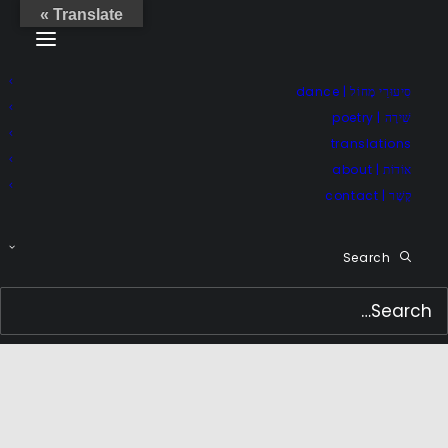
Translate »
סִיעוּרֵי מָחוֹל | dance
שִׁירָה | poetry
translations
אוֹדוֹת | about
קֶשֶׁר | contact
Search