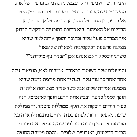
היצירה, שהיא מעין דיוקן עצמי, ניזונה מהביוגרפיה של ארז,
מהשינויים שהיא עברה בחייה בשנים האחרונות ״מן העיר
אל הכפר, מן החוף אל ההר, מן הבועה אל קו התפר, מן
הרווקות אל האמהות, היא כותבת בתוכנייה ומבקשת לבדוק
איך המרחב פועל עליה ובתוכה והופך אותה למה שהיא.
מציעה פרשנות רפלקטיבית לשאלה של שאול
טשרניחובסקי: האם אנחנו אכן "תבנית נוף מולדתנו“?
והפעולות שלה פשוטות לכאורה, צומחות לאט, מוציאות עלה
אחד ואחר כך עוד עלה. הנה יד אחת מורמת נדמה שהיא
מסמנת אמירת שלום אבל כשהשנייה מצטרפת אליה זה
הופך לסמל כניעה, ובבת אחת הרגע הופך לאינטימי. הנה
כפות הידיים חובקות את הגוף, ממוללות פיטמה. יד ממוללת
שיער, מקפיאה חיוך. לפתע כפות הידיים מוצגות לראווה כמו
מוכיחות את נקיון כפיה רגע לפני שהיא גומאת את מרחבי
הבמה בדילוגים, באגרופים שלופים. נוהמת מטיחה החוצה