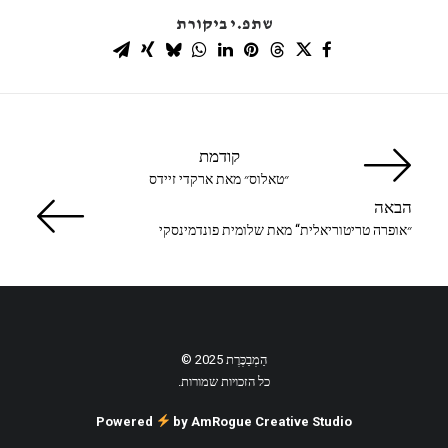
שתפ.י ביקורת
קודמת
״טאלוס״ מאת ארקדי זיידס
הבאה
״אופרה טריטוריאלית“ מאת שלומית פונדמינסקי
הַמְבַכֶּרֶת 2025 ©
כל הזכויות שמורות.
Powered
by AmRogue Creative Studio