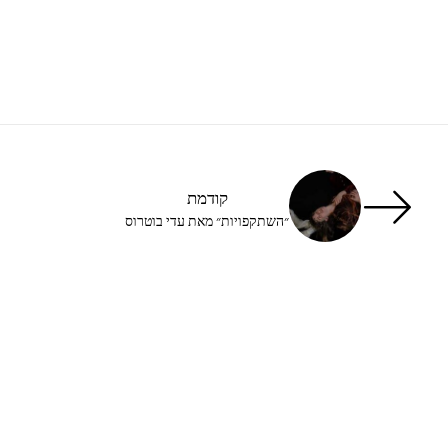
קודמת
״השתקפויות״ מאת עדי בוטרוס