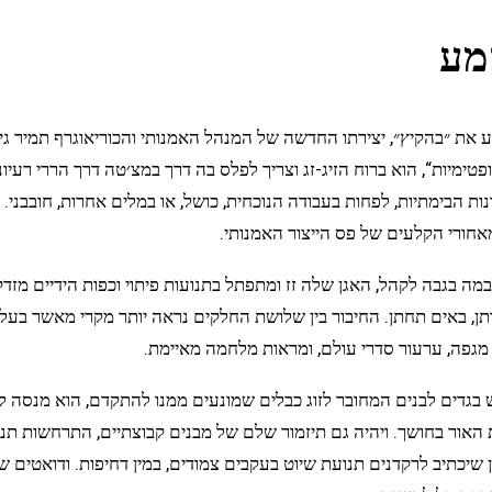
מע
מחול קמע את ״בהקיץ״, יצירתו החדשה של המנהל האמנותי והכוריאוגרף תמ
ימיות“, הוא ברוח הזיג-זג וצריך לפלס בה דרך במצ׳טה דרך הררי רעיונ
נות הבימתיות, לפחות בעבודה הנוכחית, כושל, או במלים אחרות, חובבני
חורי הקלעים של פס הייצור האמנותי.
ז הבמה בגבה לקהל, האגן שלה זז ומתפתל בתנועות פיתוי וכפות הידיים מ
ותן, באים תחתן. החיבור בין שלושת החלקים נראה יותר מקרי מאשר בע
מגפה, ערעור סדרי עולם, ומראות מלחמה מאיימת.
לבוש בגדים לבנים המחובר לזוג כבלים שמונעים ממנו להתקדם, הוא מנסה
האור בחושך. ויהיה גם תיזמור שלם של מבנים קבוצתיים, התרחשות תנו
 שיכתיב לרקדנים תנועת שיוט בעקבים צמודים, במין דחיפות. ודואטים 