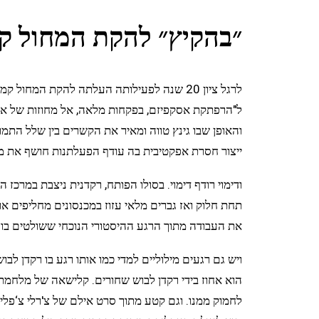
״בהקיץ״ להקת המחול ק
לרגל ציון 20 שנה לפעילותה העלתה להקת ה
ל"הרפתקת אסקפיזם, בפקחות מלאה, אל מחוזות של אופט
והאופן שבו גינץ טווה ומאיר את הקשרים בין שלל התמו
ייצור חסרת אפקטיבית בה עודף הפעלתנות חושף את מא
ודימוי רודף דימוי. בסולו הפותח, רקדנית ניצבת במרכ
תחת חלוק ואז גברים מלאי עזוז במכנסונים מחליפים א
את העבודה מתוך הרגע ההיסטורי הנוכחי ששולטים בו 
ויש גם רגעים מילוליים למדי כמו אותו רגע בו רקדן 
הוא אחוז בידי רקדן לבוש שחורים. קלישאה של מלחמת 
לחמוק ממנו. וגם קטע מתוך סרט אילם של צ'רלי צ‘פלין