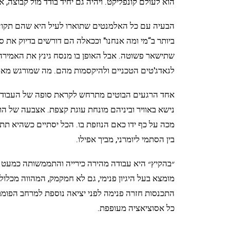
הוא לעולם קונפליקט. ויהיה גם יחיד בודד מול קבוצה,
הבעיה עם כל האלמנטים שתוארו לעיל היא שהם תקועי
ביותר ב“מי ומה אנחנו" וככאלה הם דורשים בדיוק את
שתישאר פשוטה. אבל האופן בו מנסח גינץ את האמירה 
לגאדג'טים הטכניים ולהיקסמות מהם. מה שמורגש מאוד
אחד הרגעים הבוטים מתרחש לקראת סופה של העבודה כ
נישא באוויר וביניהם מונחת עוגת קצפת. אצבעה של ה
מכה על כף ידו כאם הנוזפת בו. הכל יסתיים כשהיא תת
בין הסתמי ליומרני, מביך אפילו.
״בהקיץ״ היא עבודה מהירה כירייה והתממשותה כמעט נט
מומצא בעל היגיון פנימי, גם לא חמקמק, המהווה מכלול 
התכנסות חזרה פנימה לפני יציאה נוספת למרחב הפומבי
כל אסוציאציה מעופפת.