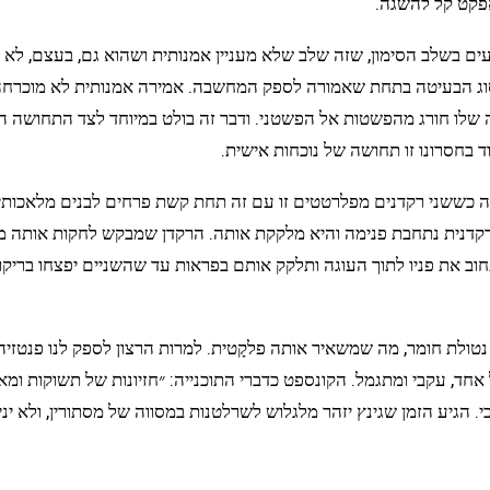
 אפקט קל להשגה.
ם בשלב הסימון, שזה שלב שלא מעניין אמנותית ושהוא גם, בעצם, לא 
 סוג הבעיטה בתחת שאמורה לספק המחשבה. אמירה אמנותית לא מוכרחה ל
שלו חורג מהפשטות אל הפשטני. ודבר זה בולט במיוחד לצד התחושה הכ
 בחסרונו זו תחושה של נוכחות אישית.
ששני רקדנים מפלרטטים זו עם זה תחת קשת פרחים לבנים מלאכותיים.
רקדנית נתחבת פנימה והיא מלקקת אותה. הרקדן שמבקש לחקות אותה מו
חוב את פניו לתוך העוגה ותלקק אותם בפראות עד שהשניים יפצחו בריקו
ולת חומר, מה שמשאיר אותה פלקָטית. למרות הרצון לספק לנו פנטזיה
אחד, עקבי ומתגמל. הקונספט כדברי התוכנייה: ״חזיונות של תשוקות ומא
. הגיע הזמן שגינץ יזהר מלגלוש לשרלטנות במסווה של מסתורין, ולא 