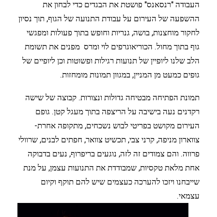
העבודה "רנסאנס" פושטת את הבגדים כדי לבחון את
ההשפעה של העירום על עבודת התנועה של הגוף, תוך נסיון
לחקור מוחצנות, בושה, גנריות וחופש בתוך פעולות ומפגשי
גוף בתוך מחול. הכוריאוגרפים לוי ומרס מפנים את תשומת
הלב שלנו ליופיין של תנועות רגילות ופשוטות וכן ליופיים של
גופים כמעט מן המניין, במגוון תמונות מומחזות.
תמונת הפתיחה מבטיחה גדולות ונצורות. קבוצה של שישה
רקדנים נעה בישיבה על הריצפה בתוך מעגל קטן. גופם
העירום מקושט בפריטי לבוש נשכחים, מתקופה אחרת-
צווארון מניפה, קרני צבי, תכשיט צוואר, חפתים לבנים, שרוולי
פרווה. והם צמודים זה לזה, נוגעים בריפרוף, נעים בדבוקה
אחת מלאת טקסיות, שמבודדת את התנועות עצמן, על מנת
שייבחנו ויזכו להערכה כעצמים שיש להם תוקף וקיום
עצמאי.