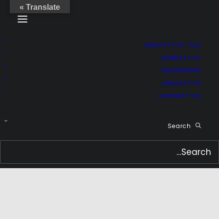
Translate »
סִיעוּרֵי מָחוֹל | dance
שִׁירָה | poetry
translations
אוֹדוֹת | about
קֶשֶׁר | contact
Search