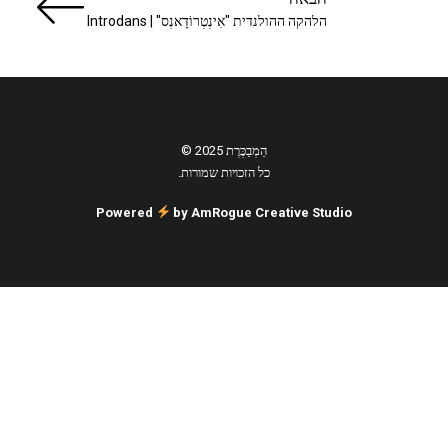
הלהקה ההולנדית "אִינְטְרוֹדָאנְס" | Introdans
הַמְבַכֶּרֶת 2025 ©
כל הזכויות שמורות.
Powered
by AmRogue Creative Studio