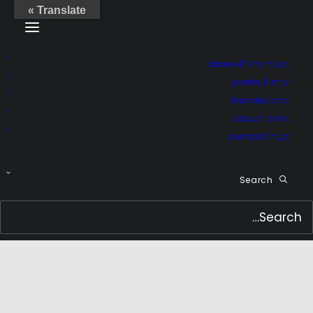
Translate »
סִיעוּרֵי מָחוֹל | dance
שִׁירָה | poetry
translations
אוֹדוֹת | about
קֶשֶׁר | contact
Search