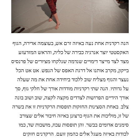
הנה רקדנית אחת נעה באיזה זרם אש, בעוצמה אדירה, הגוף
האקסטטי יוצר אנרגיה כבירה של כליה, והראש המזדעזע
מצד לצד מייצר דימויים שנדמה שנלקחו מציורים של פרנסיס
בייקון, מקרב אותנו אל דרגת האפס של הנפש. אט אט הכל
נעצר והגוף מצליח שוב ללכוד ביחידה אחת את מה שעלה
על גדותיו. הנה שתי רקדניות מודדות אורך של חלקי גוף, סך
אורך הידיים הפרושות לצדדים מקצה לקצה, שוב ושוב בונה
צלב. באחת הסצינות החזקות תופסות הרקדניות זו את בשרה
של זו, מוליכות את הגוף כרצונן באיזה חיבור אלים שצורב
סימנים אדומים בבשר. והן תופסות עכוז, מושכות שד, כמו
לכודות באיזה מעגל אלים כהמון זועם. הרקדנים חזקים