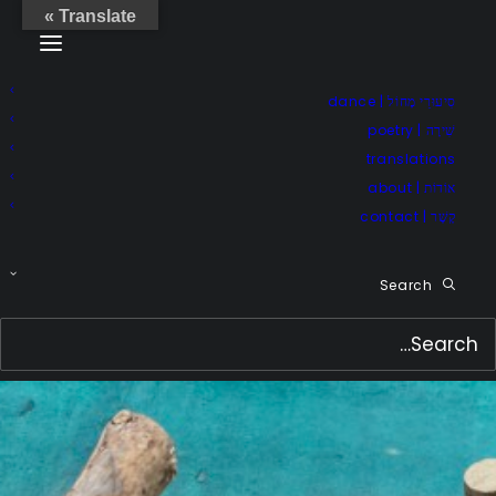
Translate »
סִיעוּרֵי מָחוֹל | dance
שִׁירָה | poetry
translations
אוֹדוֹת | about
קֶשֶׁר | contact
Search