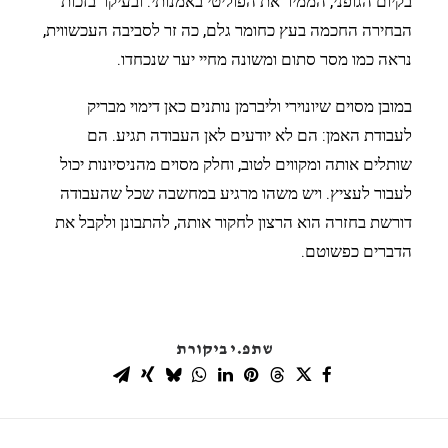
בקיום הגופני, הממיר את הפוליטי באמנותי. ובעיקר בזכות
הבחירה החכמה בעץ כחומר גלם, כה זר לסביבה העכשווית,
נראה כמו מסר סתום ומשונה מחיי יער שנכחדו.
במובן מסוים שיונוירי וליברמן נותנים כאן דימוי מבריק
לעבודת האמן: הם לא יודעים לאן העבודה תגיע. הם
שותלים אותה ומקווים לטוב, וחלק מסוים מהניסיונות יכול
לעבור לעציץ. ויש משהו מרגיע במחשבה שכל שהעבודה
דורשת בחזרה הוא הרצון לחקור אותה, להתבונן ולקבל את
הדברים כפשוטם.
שתפ.י ביקורת