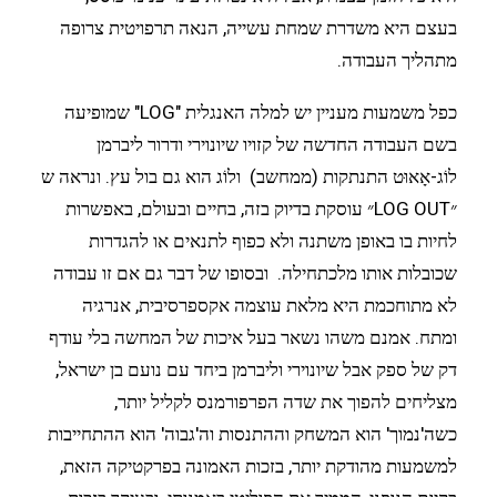
בעצם היא משדרת שמחת עשייה, הנאה תרפויטית צרופה
מתהליך העבודה.
כפל משמעות מעניין יש למלה האנגלית "LOG" שמופיעה
בשם העבודה החדשה של קזויו שיונוירי ודרור ליברמן
לוֹג-אָאוּט התנתקות (ממחשב)
ולוֹג הוא גם בול עץ. ונראה ש
״LOG OUT״ עוסקת בדיוק בזה, בחיים ובעולם, באפשרות
לחיות בו באופן משתנה ולא כפוף לתנאים או להגדרות
שכובלות אותו מלכתחילה.
ובסופו של דבר גם אם זו עבודה
לא מתוחכמת היא מלאת עוצמה אקספרסיבית, אנרגיה
ומתח. אמנם משהו נשאר בעל איכות של המחשה בלי עודף
דק של ספק אבל שיונוירי וליברמן ביחד עם נועם בן ישראל,
מצליחים להפוך את שדה הפרפורמנס לקליל יותר,
כשה'נמוך' הוא המשחק וההתנסות וה'גבוה' הוא ההתחייבות
למשמעות מהודקת יותר, בזכות האמונה בפרקטיקה הזאת,