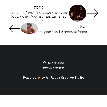
קודמת
״פוגה ארגמן״ מאת בובי ג'ין סמית' ואור שרייבר
בשיתוף ובביצוע יונתן דסקל ורקדני אנסמבל
בת-שבע
הבאה
מתרגלים אמפתיה # 3 מאת יסמין גודר
הַמְבַכֶּרֶת 2025 ©
כל הזכויות שמורות.
Powered
by AmRogue Creative Studio