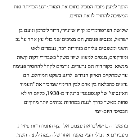
הופך למעין מזבח המכיל בתוכו את המוות-רגע הכריתה ואת
המשיכה להחזיר לו את החיים.
שלושת הפרפורמרים: קזויו שיונוירי, דרור ליברמן ונועם בן
ישראל, נכנסיפ פנימה, הם מציבים שני בולי עץ אחד על גב
השני ומטפסים עליהם בזהירות רבה, נעמדים לאט
ומזדקפים, מנסים למצוא שיווי משקל בשברירי דקות קשות
מנשוא. בקור רוח הם נרעדים, גורמים לקהל להחסיר פעימה
עד שמתקיים האיזון הנדרש. לרגע בשקט המוחלט, הם
נראים כהכלאה בין אדם לבין הדימוי שמזכיר את "העמוד
האינסופי" של קונסטנטין ברנקוזי מ-1938, כקיום חי לא
פחות מאשר כדרך לגעת במחוזות גבוהים יותר מהקיום
הבסיסי היום-יומי.
בהמשך הם ישליכו את עצמם אל רצף התמודדויות פיזיות,
מעבירים את בולי העץ מקצה אחד של הבמה לקצה השני,