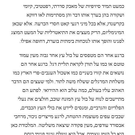
כמעט תמיד סיזיפיות של מאבק סדרתי, רפטטיבי, קיומי
ושקורה בהן בערך אותו דבר והן מסתיימות לאו דווקא
בקרשנדו, אלא בכל מיני רגעי קאט חסרי הכרעה. אלא שכאן
המינימליזם, הריק מעצים את התיאטרליות של המעט המוצג
לפנינו והופך אותו לנוכחות בימתית בוערת, דחופה אפילו.
ברגע אחד הם מטפסים על בול עץ אחד גבוה מעין עמוד
טוטם או כמו על תורן לקראת תליית דגל. ברגע אחר הם
נושאים את קזויו בשניים כמו אשכול הענבים-פרי הארץ כמו
משלחת המרגלים ששלח משה לתור. ולמי שעצים הם הדבר
האהוב עליו בעולם, כמה עלוב הוא ההירואי. לפתע הם
מתיישבים לנוח על בול עץ המונח שוכב, חולצים את נעלי
הפלדיום והגרביים, ומנסים ליירט את בולי העץ הכבדים,
שבבים עפים מעוצמת ההטחה, לרגע מייצרים ניכור, מרחבי
אבסורד עודפים, מעין פקודה שיצאה משליטה. המלכודת כאן
היא כל הזמן עצמית, אבל היא נטולת עינוי פנימי כוסס,