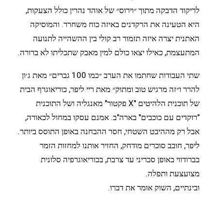
לריקוד הדבקה מתוך ״וירוס״ של אוהד נהרין כולל הצעקות,
היא הטעינה את הרקדנים באיזה כוח משחרר. והמוסיקה
האתנית יצרה איזה תזמור רב קולי בין ההשהייה לתנועה
המתעצמת, כאילו יצאו כולם למין מאבק שתכליתו לא ברורה.
שתי העבודות שחתמו את הערב ״כמו 100 גברים״ מאת ג׳ון
להרר ו״זה מרגיש טוב ומתוק״ מאת ריי ליפר, כוריאוגרף הבית
של תוכנית הלהיטים "X פקטור" מאנגליה ושל התוכנית
"רוקדים עם כוכבים" בארה"ב. אמנם עסקו במחול לכאורה,
אבל רק מההיבט השטחי, חסר ההבחנה באופן התוסס ביותר.
ליפר, חובב סוכרים מודחק, החזיר אותנו למחזות הזמר
בברודווי באופן סכריני עד צרבת, בכוריאוגרפיה סלונית
מצועצעת ותפלה.
ובינתיים, השוק אומר את דברו.