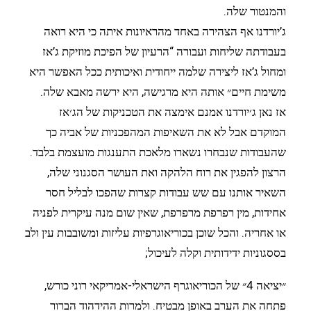
והמנטור שלה.
ג’יורדנו אף הצהירה באחד מהראיונות איתה כי היא רואה
בעבודתה שליחות ועבורה “הרעיון של הפיכת מוזיקת ג’אז
ומחול ג’אז ליצירה שלמה ייחודית ואיכותית ככל האפשר היא
משימת חיים״ אותה היא מרגישה, היא ירשה מאבא שלה.
אז נאן ג׳יורדנו אמנם אימצה את הטכניקות של הג׳אז
המוקדם אבל לא את השאיפות המהפכניות של אביה כך
שהעבודות שנבחרו נשארו מלאכת התענגות מועצמת בלבד.
הרצון להפגין את רוח הלהקה ואת העושר הסגנוני שלה,
השאיר אותנו עם שש עבודות קצרות שהפכו לבליל חסר
אחידות, מין רפרפת מרפרפת, שאין שום מנה עיקרית לפניה
או אחריה. והכל שוכן בכוריאוגרפיות עליזות ומשובבות עין ולב
בססגוניות ידידותית וקלה לעיכול;
״יציאה 4״ של הכוריאוגרף הישראלי-אמריקאי רוני כורש,
פתחה את הערב באופן מבטיח. ולמרות ההידהוד הברור