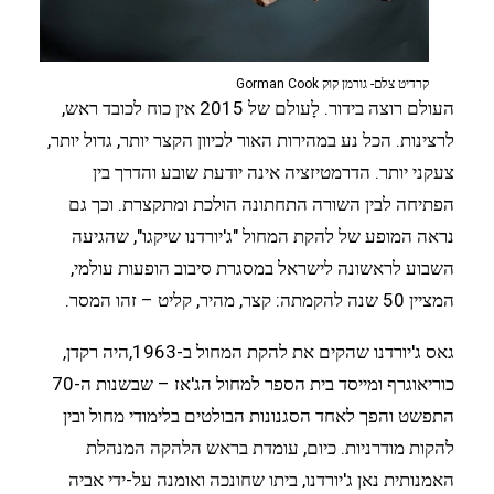
קרדיט צלם- גורמן קוק Gorman Cook
העולם רוצה בידור. לָעולם של 2015 אין כוח לכובד ראש,
לרצינות. הכל נע במהירות האור לכיוון הקצר יותר, גדול יותר,
צעקני יותר. הדרמטיזציה אינה יודעת שובע והדרך בין
הפתיחה לבין השורה התחתונה הולכת ומתקצרת. וכך גם
נראה המופע של להקת המחול "ג'יורדנו שיקגו", שהגיעה
השבוע לראשונה לישראל במסגרת סיבוב הופעות עולמי,
המציין 50 שנה להקמתה: קצר, מהיר, קליט – זהו המסר.
גאס ג'יורדנו שהקים את להקת המחול ב-1963,היה רקדן,
כוריאוגרף ומייסד בית הספר למחול הג'אז – שבשנות ה-70
התפשט והפך לאחד הסגנונות הבולטים בלימודי מחול ובין
להקות מודרניות. כיום, עומדת בראש הלהקה המנהלת
האמנותית נאן ג'יורדנו, ביתו שחונכה ואומנה על-ידי אביה