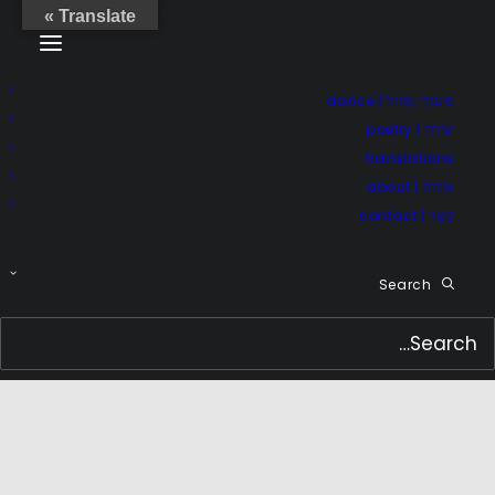
Translate »
סִיעוּרֵי מָחוֹל | dance
שִׁירָה | poetry
translations
אוֹדוֹת | about
קֶשֶׁר | contact
Search