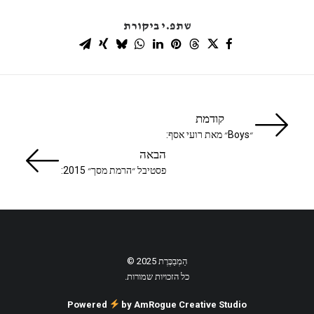
שתפ.י ביקורת
קודמת
״Boys״ מאת רועי אסף:
הבאה
פסטיבל ״הרמת מסך״ 2015:
הַמְבַכֶּרֶת 2025 ©
כל הזכויות שמורות.
Powered
by AmRogue Creative Studio