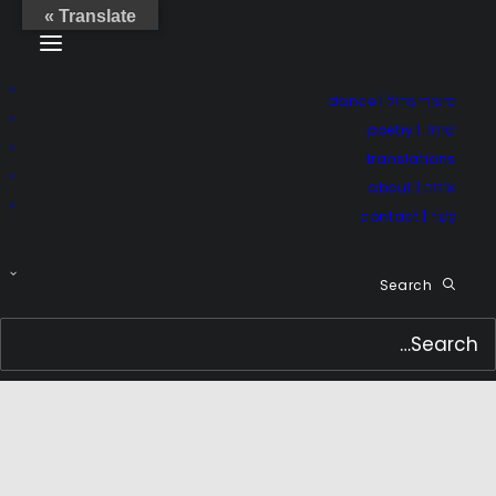
Translate »
סִיעוּרֵי מָחוֹל | dance
שִׁירָה | poetry
translations
אוֹדוֹת | about
קֶשֶׁר | contact
Search