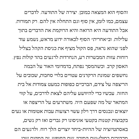
והסוף הוא המצאה כמובן. יצירה של התודעה. לדברים
עצמם, כמו לזמן, אין סוף וגם התחלה אין להם. רק תמורות.
אבל התודעה היא הרואה והיא הרוקמת את הדברים בתוך
עלילות. וב״אחרית״ הסוף לכאורה ידוע מראש, נשמע עוד
לפני שהוא נראה, פס הקול מציף את כניסת הקהל בצליל
רוחות עזות המבשרות רע, הנחרדות לרגעים בהד קולות נפץ.
האסון קרב. וכשהמסך נפתח, בדמדומי האור על הבמה
נחשפים שמונת הרקדנים עטויים בלויי סחבות, שכובים על
הריצפה על צידם, הברכיים כפופות כמעט צמודות אל בית
החזה. עכשיו כדי להיוושע עליהם לצאת לדרכים, על קווי
המתאר של מה שפעם היה. משתרעים על הריצפה או
יוצאים ונכנסים דרך וילון עשוי רצועות עבות אטומות או נעים
בקבוצות קטנות בקטעי אוניסונו רק גברים ואז רק נשים,
באסתטיזציה של ההיות-ביחד יוצרים הלך רוח. ולרגעים הם
מרהיבים בסולו-שם הסיכוי, שם החופש, זה המקום שבו