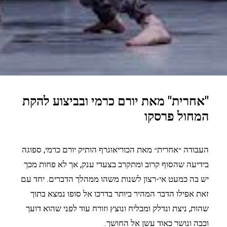
"אחרית" מאת יורם כרמי ובביצוע להקת
המחול פרסקו
העבודה ״אחרית״ מאת הכוריאוגרף הותיק יורם כרמי, ספוגה
בידיעה שהסוף קרוב ומתקרב בצעדי ענק, אך לא פחות מכך
יש בה כמעט אי-רצון לשנות משהו ממהלך הדברים. יחד עם
זאת אפילו הדבר המהיר ביותר בדרכו אל סופו נמצא בתוך
שהות, ניצת ונדלק ומבליח ונוצץ וזורח עוד לפני שהוא דועך
וכבה ונושר כאוד עשן אל החושך.