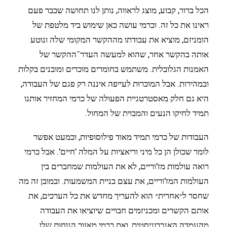
הכל ברור, קבוע, מוצג לראווה, נותן לנו תחושה שכבר פעם
ראינו את כל זה. וכרמי עושה כאן שימוש ביד מלטפת של
הומניזם, מוציא את עבודתו מההקשר המקומי שלה ונוטע
אותה בהקשר אחר, שהוא למעשה העדר־ההקשר של
האמנות הגלובלית. משתמש בחומרים מוכרים ומובנים בקלות
ובמהירות. אבל המוכרוּת לעייפה איננה רק פגם של העבודה,
היא גם חלק מאסטרטגיית הפעולה של כרמי המחזיר אותנו
תמיד לחיקו הנעים והמבוית של המחול.
העבודות של כרמי תמיד מאוד פילוסופיות, וכמעט אפשר
לומר שכולן הן כל מיני וריאציות על המלה ’חיים'. אבל כרמי
רואה עולמות מז'וריים, לא את העולמות שמחברים בין
העולמות המז'וריים, את עצם בניית המשמעות. ובמובן זה מה
שחסר ל״אחרית״ הוא להעריך מחדש את כל הערכים, את
אותם הקשרים ומכניזמים חבויים שיוציאו את העבודה
מהעמדה האנכרוניסטית, ואת כרמי מאזור הנוחות שלו,