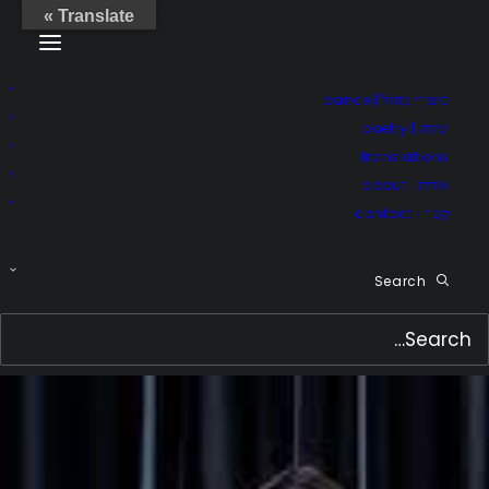
Translate »
סִיעוּרֵי מָחוֹל | dance
שִׁירָה | poetry
translations
אוֹדוֹת | about
קֶשֶׁר | contact
Search