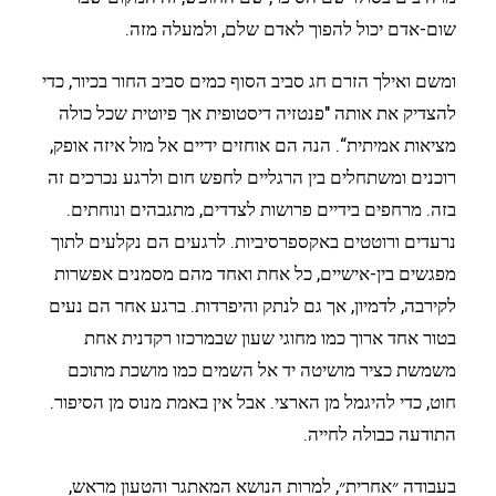
שום-אדם יכול להפוך לאדם שלם, ולמעלה מזה.
ומשם ואילך הזרם חג סביב הסוף כמים סביב החור בכיור, כדי
להצדיק את אותה "פנטזיה דיסטופית אך פיוטית שכל כולה
מציאות אמיתית“. הנה הם אוחזים ידיים אל מול איזה אופק,
רוכנים ומשתחלים בין הרגליים לחפש חום ולרגע נכרכים זה
בזה. מרחפים בידיים פרושות לצדדים, מתגבהים ונוחתים.
נרעדים ורוטטים באקספרסיביות. לרגעים הם נקלעים לתוך
מפגשים בין-אישיים, כל אחת ואחד מהם מסמנים אפשרות
לקירבה, לדמיון, אך גם לנתק והיפרדות. ברגע אחר הם נעים
בטור אחד ארוך כמו מחוגי שעון שבמרכזו רקדנית אחת
משמשת כציר מושיטה יד אל השמים כמו מושכת מתוכם
חוט, כדי להיגמל מן הארצי. אבל אין באמת מנוס מן הסיפור.
התודעה כבולה לחייה.
בעבודה ״אחרית״, למרות הנושא המאתגר והטעון מראש,